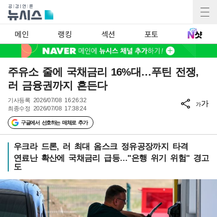
메인
랭킹
섹션
포토
주유소 줄에 국채금리 16%대…푸틴 전쟁,
러 금융권까지 흔든다
기사등록
2026/07/08 16:26:32
가
가
최종수정
2026/07/08 17:38:24
구글에서 선호하는 매체로 추가
우크라 드론, 러 최대 옴스크 정유공장까지 타격
연료난 확산에 국채금리 급등…"은행 위기 위험" 경고
도