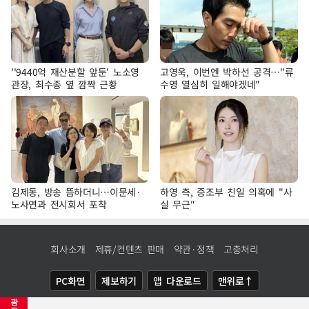
''9440억 재산분할 앞둔' 노소영
고영욱, 이번엔 박하선 공격…"류
관장, 최수종 옆 깜짝 근황
수영 열심히 일해야겠네"
김제동, 방송 뜸하더니…이문세·
하영 측, 증조부 친일 의혹에 "사
노사연과 전시회서 포착
실 무근"
회사소개
제휴/컨텐츠 판매
약관·정책
고충처리
PC화면
제보하기
앱 다운로드
맨위로↑
광