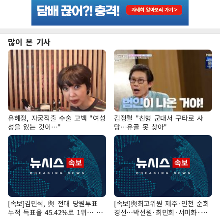
많이 본 기사
유혜정, 자궁적출 수술 고백 "여성
김정렬 "친형 군대서 구타로 사
성을 잃는 것이…"
망…유골 못 찾아"
[속보]김민석, 與 전대 당원투표
[속보]與최고위원 제주·인천 순회
누적 득표율 45.42%로 1위… 정
경선…박선원·최민희·서미화·한