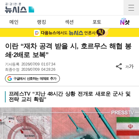
메인
랭킹
섹션
포토
이란 “재차 공격 받을 시, 호르무스 해협 봉
쇄·2배로 보복”
기사등록
2026/07/09 01:07:34
가
가
최종수정
2026/07/09 04:28:26
구글에서 선호하는 매체로 추가
프레스TV “지난 48시간 상황 전개로 새로운 군사 및
전략 교리 확립”