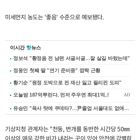
미세먼지 농도는 '좋음' 수준으로 예보됐다.
이시간
핫
뉴스
정보석 "황정음 전 남편 서글서글…잘 살길 바랐는데"
정웅인 첫째 딸 "연기 준비중" 깜짝 근황
황기순 "원정 도박으로 전 재산 잃고 필리핀 도피"
유승민 "육사 탓에 쿠데타?…尹졸업 서울대도 없애나"
기상지청 관계자는 "천둥, 번개를 동반한 시간당 50㎜
이상의 매우 강한 비가 내리는 곳이 있어 안전에 각별히