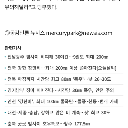
유의해달라"고 당부했다.
◎공감언론 뉴시스
mercurypark@newsis.com
관련기사
전남광주 밤사이 비피해 30여건…9일도 최대 200㎜
전국 강한 장맛비…최대 200㎜ 이상 쏟아진다[오늘날씨]
전북 아침까지 시간당 최고 80㎜ '폭우'…낮 26~30도
경기남부 장마 이어진다…시간당 30㎜ 폭우, 안전 주의
인천 '강한비', 최대 100㎜ 물폭탄…돌풍·천둥·번개 가세
대전·세종·충남, 강하고 많은 비 계속…낮 최고 30도
충북 곳곳 밤사이 호우특보…청주 177.5㎜