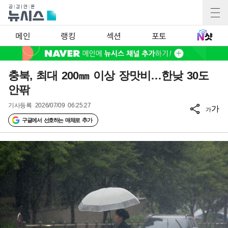
메인
랭킹
섹션
포토
충북, 최대 200㎜ 이상 장맛비…한낮 30도
안팎
기사등록
2026/07/09 06:25:27
가
가
구글에서 선호하는 매체로 추가