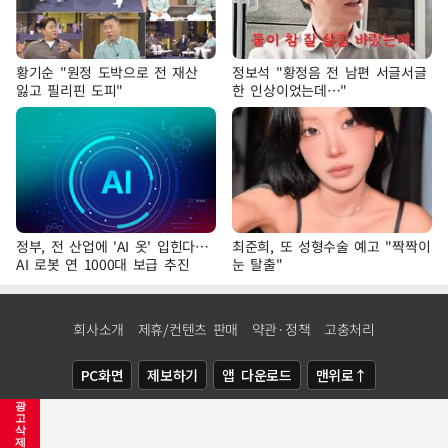
황기순 "원정 도박으로 전 재산
정보석 "황정음 전 남편 서글서글
잃고 필리핀 도피"
한 인상이었는데…"
정부, 전 산업에 'AI 옷' 입힌다…
최준희, 또 성형수술 예고 "짝짝이
AI 로봇 연 1000대 보급 추진
눈 탈출"
회사소개
제휴/컨텐츠 판매
약관·정책
고충처리
PC화면
제보하기
앱 다운로드
맨위로↑
광
COPYRIGHTⓒ
NEWSIS
ALL RIGHTS RESERVED.
고
삭
제