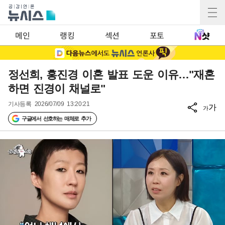
메인
랭킹
섹션
포토
정선희, 홍진경 이혼 발표 도운 이유…"재혼
하면 진경이 채널로"
기사등록
2026/07/09 13:20:21
가
가
구글에서 선호하는 매체로 추가