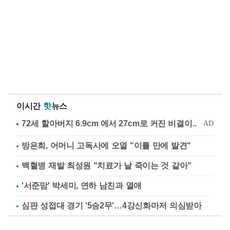
이시간
핫
뉴스
방은희, 어머니 고독사에 오열 "이틀 만에 발견"
백혈병 재발 최성원 "치료가 날 죽이는 것 같아"
'서준맘' 박세미, 연하 남친과 열애
심판 성접대 경기 '5승2무'…4강신화마저 의심받아