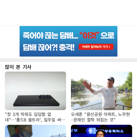
많이 본 기사
"창 3개 띄워도 답답함 없
오세훈 "용산공원 아파트, 노무현
네"…'폴드8 울트라', 일주일 써보
·문재인 철학 뒤집는 것"
니