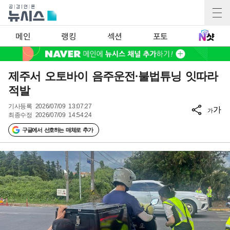
메인
랭킹
섹션
포토
제주서 오토바이 음주운전·불법튜닝 잇따라
적발
기사등록
2026/07/09 13:07:27
가
가
최종수정
2026/07/09 14:54:24
구글에서 선호하는 매체로 추가