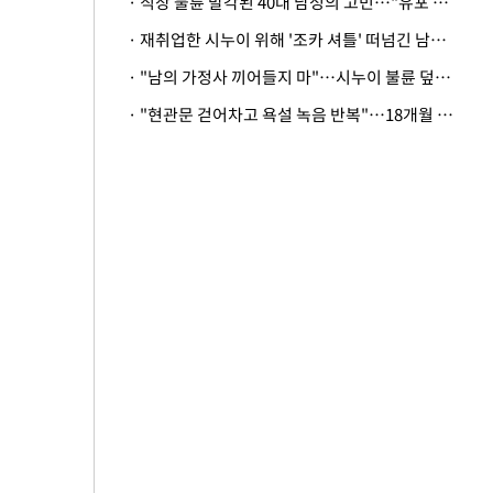
· 직장 불륜 발각된 40대 남성의 고민…"유포 동료 명예훼손·협박죄 고소 가능할까"
· 재취업한 시누이 위해 '조카 셔틀' 떠넘긴 남편…아내 "난 못한다"
· "남의 가정사 끼어들지 마"…시누이 불륜 덮으려는 남편에 억울한 아내
· "현관문 걷어차고 욕설 녹음 반복"…18개월 아기 키우는 집 뒤흔든 '앞집의 비극'