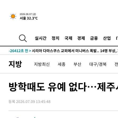
-29861초 전 >
[속보]경찰·노동부, HL만도 평택사업장 끼임 사망 관련
-29742초 전 >
[속보]합수본, '투표율 허위 입력' 중앙·서울·경기도 선관
2026.08.07 (금)
서울 32.3℃
압수수색
-29497초 전 >
[속보]원·달러 환율, 오전 9시 1423.8원
-29293초 전 >
[속보]삼성전자·SK하이닉스 동반 강보합…1%대 상승 
-29279초 전 >
[속보]코스닥, 5.95포인트(0.74%) 상승한 807.62개장
실시간
정치
국제
경제
금융
산업
-29247초 전 >
[속보]코스피, 6300선 재탈환…1.09% 오른 6365.07 
-26412초 전 >
시리아 다마스쿠스 교외에서 미니버스 폭발.. 14명 부상, 
태
-25710초 전 >
입추에도 극한더위…서울 낮 39도 '폭염중대경보'
지방
지방최신
세종
부산
대구/경북
-20674초 전 >
이란, 호르무즈서 "적국 목표물들"과 대치로 남부 케슘섬
례 큰 폭발음
-19389초 전 >
[속보]美, 폴리실리콘 수입 규제…파생제품 15% 관세, 1
발효
-17540초 전 >
[속보]트럼프, 美 원정출산 금지 행정명령 서명
방학때도 유예 없다…제주시,
-15240초 전 >
[속보] 뉴욕증시, 일제 하락 마감…나스닥 0.06%↓
-32174초 전 >
[속보]'300억원대 사기 혐의' 차가원 대표 구속 송치
-31368초 전 >
"미 전국적 살모네라 식중독 원인은 멕시코산 할라피뇨"--
등록 2026.07.09 13:45:48
-29881초 전 >
[속보]경찰·노동부, HL만도 평택사업장 끼임 사망 관련
-29762초 전 >
[속보]합수본, '투표율 허위 입력' 중앙·서울·경기도 선관