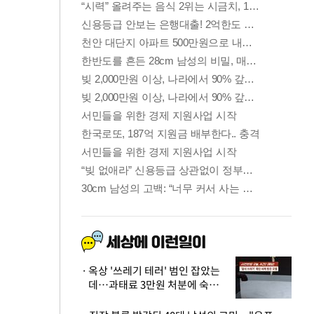
옥상 '쓰레기 테러' 범인 잡았는
데…과태료 3만원 처분에 숙박업
주 허탈