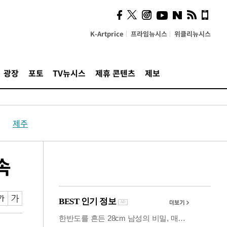
시, 스마트폰 액세서리에
NFC 더했다
K-Artprice
프라임뉴시스
위클리뉴시스
광장
포토
TV뉴시스
제휴 콘텐츠
제보
제주
속