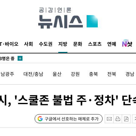
 압수수색
위 등 9곳
출발
IT·바이오
사회
수도권
지방
문화
스포츠
연예
개장
3명은 중
전남광주
대전/충남
울산
강원
충북
전북
경남
에서 두차
20일 후
 '스쿨존 불법 주·정차' 단
 CDC
구글에서 선호하는 매체로 추가
 압수수색
위 등 9곳