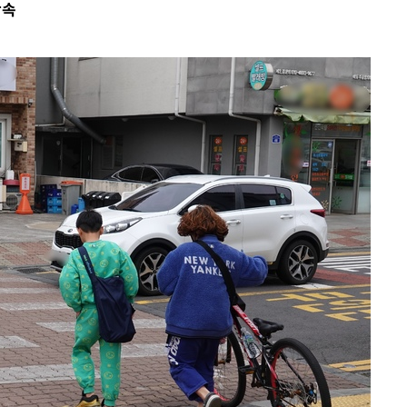
단속
출발
개장
3명은 중
에서 두차
20일 후