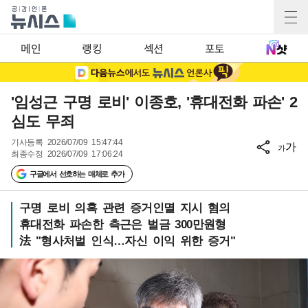
메인
랭킹
섹션
포토
'임성근 구명 로비' 이종호, '휴대전화 파손' 2
심도 무죄
기사등록
2026/07/09 15:47:44
가
가
최종수정
2026/07/09 17:06:24
구글에서 선호하는 매체로 추가
구명 로비 의혹 관련 증거인멸 지시 혐의
휴대전화 파손한 측근은 벌금 300만원형
法 "형사처벌 인식…자신 이익 위한 증거"