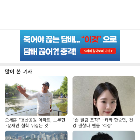
많이 본 기사
오세훈 "용산공원 아파트, 노무현
"손 떨림 포착"…카라 한승연, 건
·문재인 철학 뒤집는 것"
강 괜찮나 팬들 '걱정'