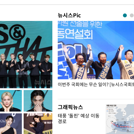
뉴시스Pic
폭력 피해자에 위로·사과…"국가
이번주 국회에는 무슨 일이? [뉴시스국회토
"
그래픽뉴스
태풍 '돌핀' 예상 이동
경로