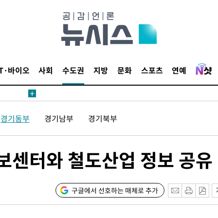
IT·바이오
사회
수도권
지방
문화
스포츠
연예
 계속[다음
경기동부
경기남부
경기북부
삼겠다"
안겨드려 죄
보센터와 철도산업 정보 공유
구글에서 선호하는 매체로 추가
 계속[다음
삼겠다"