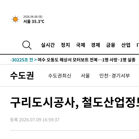
2026.08.08 (토)
서울 35.3℃
-3754초 전 >
[속보]뉴욕증시 상승 마감…S&P 0.6% 나스닥 1.3%↑
실시간
정치
국제
경제
금융
산업
-30849초 전 >
남자 농구, 나고야 아시안게임서 '홈팀' 일본과 한일전
-30225초 전 >
여수 오동도 해상서 모터보트 전복…1명 사망·1명 실종
-26452초 전 >
극한폭염 한풀 꺾이지만…'낮 최고 35도' 무더위, 열대야
수도권
수도권최신
서울
인천·경기서부
주 날씨]
-23470초 전 >
축구협회 "압수수색·성접대 논란 사과…쇄신의 기회로 
-21987초 전 >
[속보]'압수수색·성접대 논란' 축구협회 "실망과 걱정 
송"
-10608초 전 >
'최고 37도' 폭염 지속…강원동해안 최대 150㎜ 비
구리도시공사, 철도산업정
-3734초 전 >
[속보]뉴욕증시 상승 마감…S&P 0.6% 나스닥 1.3%↑
-30869초 전 >
남자 농구, 나고야 아시안게임서 '홈팀' 일본과 한일전
등록 2026.07.09 16:59:37
-30245초 전 >
여수 오동도 해상서 모터보트 전복…1명 사망·1명 실종
-26472초 전 >
극한폭염 한풀 꺾이지만…'낮 최고 35도' 무더위, 열대야
주 날씨]
-23490초 전 >
축구협회 "압수수색·성접대 논란 사과…쇄신의 기회로 