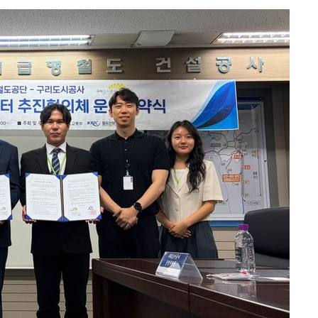
안겨드려 죄