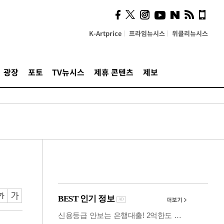
사이 해답 찾았죠"…알을
깨고 나온 '초자아'
K-Artprice
프라임뉴시스
위클리뉴시스
광장
포토
TV뉴시스
제휴 콘텐츠
제보