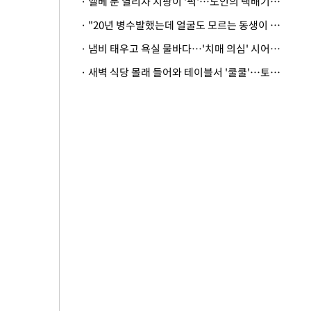
· 엘베 문 열리자 지팡이 '퍽'…노인의 택배기사 폭행 이유
· "20년 병수발했는데 얼굴도 모르는 동생이 유산 절반을"…배다른 형제 상속권 있을까
· 냄비 태우고 욕실 물바다…'치매 의심' 시어머니 검사 권유했다가 '날벼락'
· 새벽 식당 몰래 들어와 테이블서 '쿨쿨'…토사물 남기고 사라진 남성