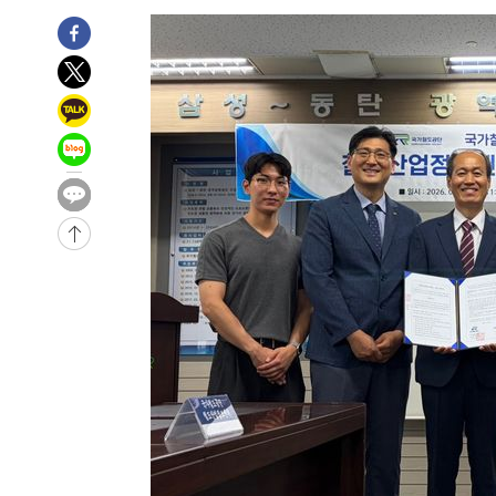
-22007초 전 >
[속보]'압수수색·성접대 논란' 축구협회 "실망과 걱정 
송"
-10628초 전 >
'최고 37도' 폭염 지속…강원동해안 최대 150㎜ 비
-3754초 전 >
[속보]뉴욕증시 상승 마감…S&P 0.6% 나스닥 1.3%↑