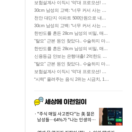
"주식 매일 사고판다"는 美 젊은
남성들…64%가 "나는 인생의
패배자“