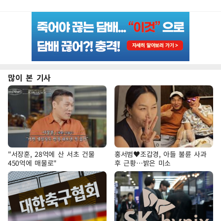
많이 본 기사
"서장훈, 28억에 산 서초 건물
홍서범♥조갑경, 아들 불륜 사과
450억에 매물로"
후 근황…밝은 미소