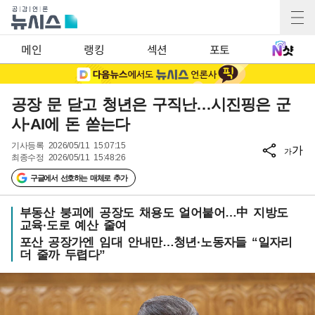
메인
랭킹
섹션
포토
공장 문 닫고 청년은 구직난…시진핑은 군
사·AI에 돈 쏟는다
기사등록
2026/05/11 15:07:15
가
가
최종수정
2026/05/11 15:48:26
구글에서 선호하는 매체로 추가
부동산 붕괴에 공장도 채용도 얼어붙어…中 지방도
교육·도로 예산 줄여
포산 공장가엔 임대 안내만…청년·노동자들 “일자리
더 줄까 두렵다”