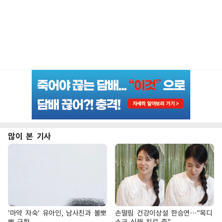
많이 본 기사
'마약 자숙' 유아인, 남사친과 볼뽀
손떨림 건강이상설 한승연…"목디
뽀 근황
스크 심해 치료 중"