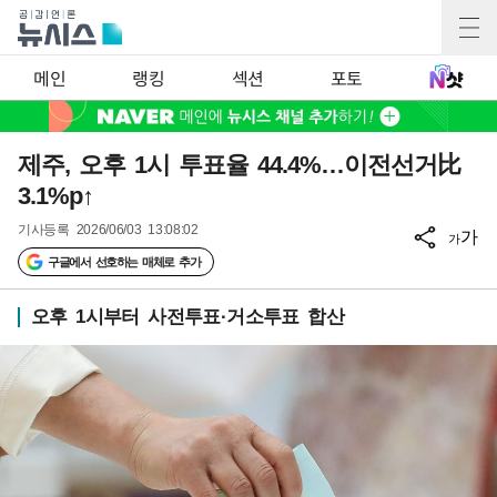
메인
랭킹
섹션
포토
제주, 오후 1시 투표율 44.4%…이전선거比
3.1%p↑
기사등록
2026/06/03 13:08:02
가
가
구글에서 선호하는 매체로 추가
오후 1시부터 사전투표·거소투표 합산