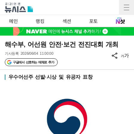
메인
랭킹
섹션
포토
해수부, 어선원 안전·보건 전진대회 개최
기사등록
2026/06/04 11:00:00
가
가
구글에서 선호하는 매체로 추가
우수어선주 선발·시상 및 유공자 표창