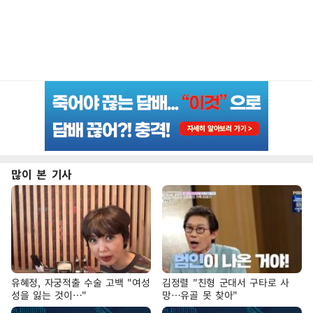
많이 본 기사
유혜정, 자궁적출 수술 고백 "여성
김정렬 "친형 군대서 구타로 사
성을 잃는 것이…"
망…유골 못 찾아"