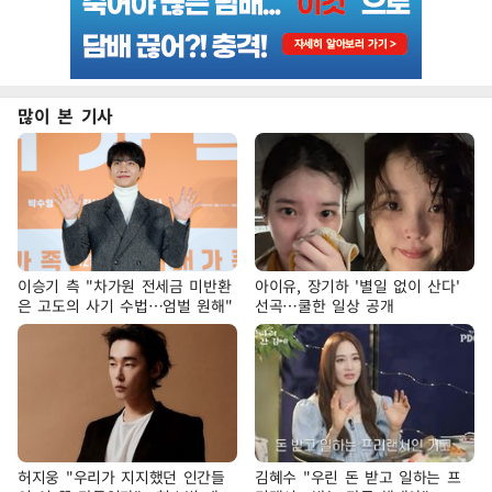
많이 본 기사
이승기 측 "차가원 전세금 미반환
아이유, 장기하 '별일 없이 산다'
은 고도의 사기 수법…엄벌 원해"
선곡…쿨한 일상 공개
허지웅 "우리가 지지했던 인간들
김혜수 "우린 돈 받고 일하는 프