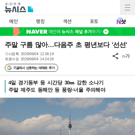
메인
랭킹
섹션
포토
주말 구름 많아…다음주 초 평년보다 '선선'
기사등록
2026/06/04 12:36:19
가
가
최종수정
2026/06/04 14:24:26
구글에서 선호하는 매체로 추가
4일 경기동부 등 시간당 30㎜ 강한 소나기
주말 제주도 동해안 등 풍랑·너울 주의해야