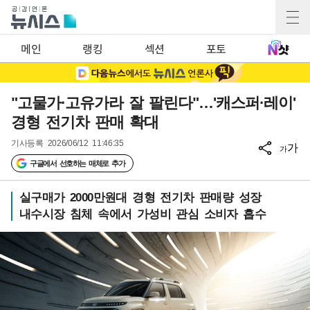
메인
랭킹
섹션
포토
"고물가·고유가라 잘 팔린다"…'캐스퍼·레이'
경형 전기차 판매 확대
기사등록
2026/06/12 11:46:35
가
가
구글에서 선호하는 매체로 추가
실구매가 2000만원대 경형 전기차 판매량 성장
내수시장 침체 속에서 가성비 관심 소비자 흡수