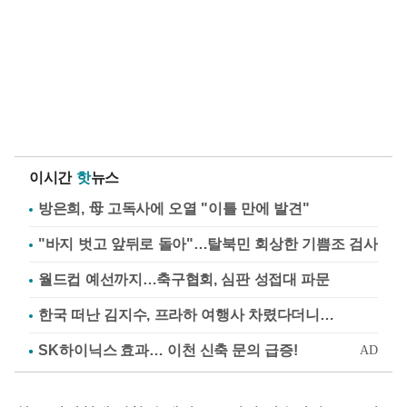
이시간
핫
뉴스
방은희, 母 고독사에 오열 "이틀 만에 발견"
"바지 벗고 앞뒤로 돌아"…탈북민 회상한 기쁨조 검사
월드컵 예선까지…축구협회, 심판 성접대 파문
한국 떠난 김지수, 프라하 여행사 차렸다더니…