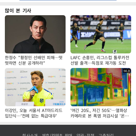
많이 본 기사
한정수 "황정민 선배만 피해…떳
LAFC 손흥민, 리그스컵 톨루카전
떳하면 신분 공개하라"
선발 출격…득점포 재가동 도전
이강인, 오늘 서울서 AT마드리드
'여긴 20도, 저긴 50도'…열화상
입단식…'전례 없는 특급대우'
카메라로 본 폭염 저감시설 '온도
차'
회사소개
제휴/컨텐츠 판매
약관·정책
고충처리