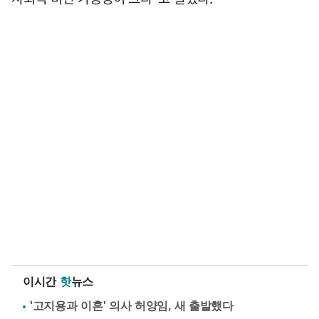
이시간
핫
뉴스
'고지용과 이혼' 의사 허양임, 새 출발했다