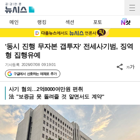
메인
랭킹
섹션
포토
'동시 진행 무자본 갭투자' 전세사기범, 징역
형 집행유예
기사등록
2026/07/08 09:19:01
가
가
구글에서 선호하는 매체로 추가
사기 혐의…2억8000여만원 편취
法 "보증금 못 돌려줄 것 알면서도 계약"