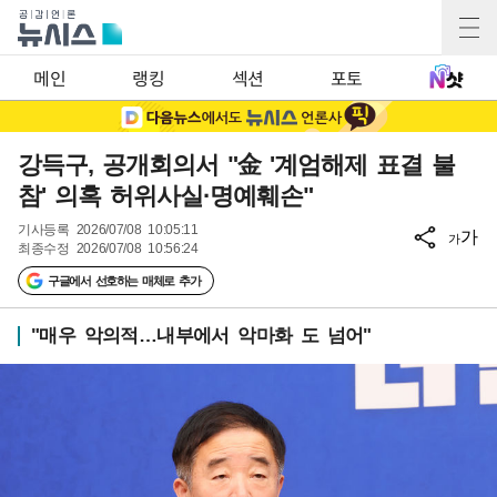
메인
랭킹
섹션
포토
강득구, 공개회의서 "金 '계엄해제 표결 불
참' 의혹 허위사실·명예훼손"
기사등록
2026/07/08 10:05:11
가
가
최종수정
2026/07/08 10:56:24
구글에서 선호하는 매체로 추가
"매우 악의적…내부에서 악마화 도 넘어"