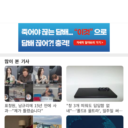
많이 본 기사
표창원, 남규리에 15년 만에 사
"창 3개 띄워도 답답함 없
과…"제가 틀렸습니다"
네"…'폴드8 울트라', 일주일 써보
니