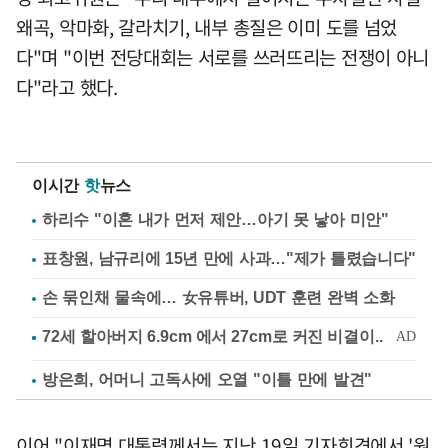
왜곡, 악마화, 갈라치기, 내부 총질은 이미 도를 넘었
다"며 "이번 전당대회는 서로를 쓰러뜨리는 전쟁이 아니
다"라고 했다.
이시간
핫
뉴스
하리수 "이혼 내가 먼저 제안…아기 못 낳아 미안"
표창원, 남규리에 15년 만에 사과…"제가 틀렸습니다"
손 묶인채 물속에… 女유튜버, UDT 훈련 완벽 소화
방은희, 어머니 고독사에 오열 "이틀 만에 발견"
이어 "이재명 대통령께서는 지난 19일 기자회견에서 '원