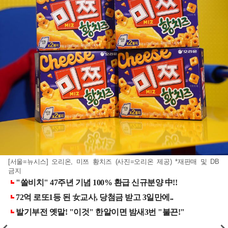
[서울=뉴시스] 오리온, 미쯔 황치즈 (사진=오리온 제공) *재판매 및 DB
금지