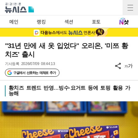
메인
랭킹
섹션
포토
"31년 만에 새 옷 입었다" 오리온, '미쯔 황
치즈' 출시
기사등록
2026/07/09 08:44:13
가
가
구글에서 선호하는 매체로 추가
황치즈 트렌드 반영…빙수·요거트 등에 토핑 활용 가
능해