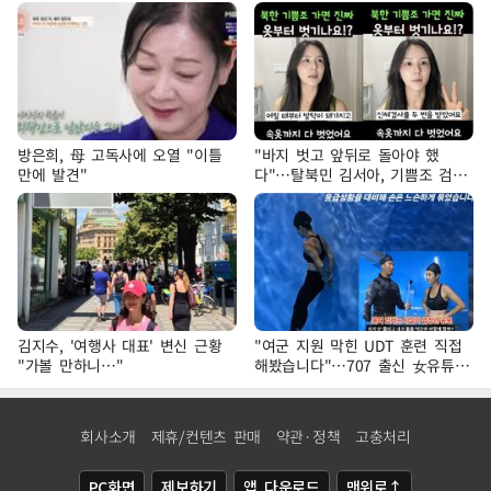
방은희, 母 고독사에 오열 "이틀
"바지 벗고 앞뒤로 돌아야 했
만에 발견"
다"…탈북민 김서아, 기쁨조 검사
수치심 회상
김지수, '여행사 대표' 변신 근황
"여군 지원 막힌 UDT 훈련 직접
"가볼 만하니…"
해봤습니다"…707 출신 女유튜버
'완벽 소화'
회사소개
제휴/컨텐츠 판매
약관·정책
고충처리
PC화면
제보하기
앱 다운로드
맨위로↑