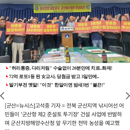
[군산=뉴시스]고석중 기자 = 전북 군산지역 낚시어선 어
민들이 '군산항 제2 준설토 투기장' 건설 사업에 반발하
며 군산지방해양수산청 앞 무기한 천막 농성을 예고했