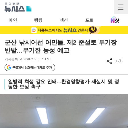
메인
랭킹
섹션
포토
군산 낚시어선 어민들, 제2 준설토 투기장
반발…무기한 농성 예고
기사등록
2026/07/09 11:31:51
가
가
구글에서 선호하는 매체로 추가
일방적 희생 강요 안돼…환경영향평가 재실시 및 정
당한 보상 촉구