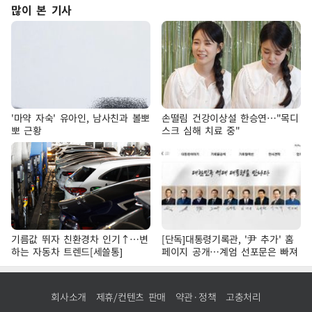
많이 본 기사
'마약 자숙' 유아인, 남사친과 볼뽀
손떨림 건강이상설 한승연…"목디
뽀 근황
스크 심해 치료 중"
기름값 뛰자 친환경차 인기↑…변
[단독]대통령기록관, '尹 추가' 홈
하는 자동차 트렌드[세쓸통]
페이지 공개…계엄 선포문은 빠져
회사소개
제휴/컨텐츠 판매
약관·정책
고충처리