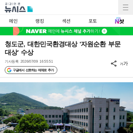
메인
랭킹
섹션
포토
청도군, 대한민국환경대상 '자원순환 부문
대상' 수상
기사등록
2026/07/09 16:55:51
가
가
구글에서 선호하는 매체로 추가