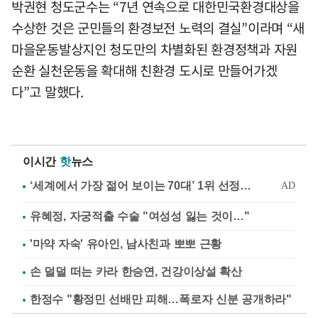
박권현 청도군수는 “7년 연속으로 대한민국환경대상을
수상한 것은 군민들의 환경보전 노력의 결실”이라며 “새
마을운동발상지인 청도만의 차별화된 환경정책과 자원
순환 실천운동을 확대해 친환경 도시로 만들어가겠
다”고 말했다.
이시간
핫
뉴스
유혜정, 자궁적출 수술 "여성성 잃는 것이…"
'마약 자숙' 유아인, 남사친과 뽀뽀 근황
손 덜덜 떠는 카라 한승연, 건강이상설 확산
한정수 "황정민 선배만 피해…폭로자 신분 공개하라"