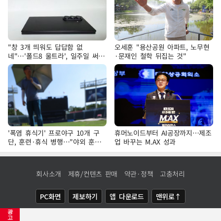
"창 3개 띄워도 답답함 없
오세훈 "용산공원 아파트, 노무현
네"…'폴드8 울트라', 일주일 써보
·문재인 철학 뒤집는 것"
니
'폭염 휴식기' 프로야구 10개 구
휴머노이드부터 AI공장까지…제조
단, 훈련·휴식 병행…"야외 훈련
업 바꾸는 M.AX 성과
해도 안전 최우선"
회사소개
제휴/컨텐츠 판매
약관·정책
고충처리
PC화면
제보하기
앱 다운로드
맨위로↑
광
COPYRIGHTⓒ
NEWSIS
ALL RIGHTS RESERVED.
고