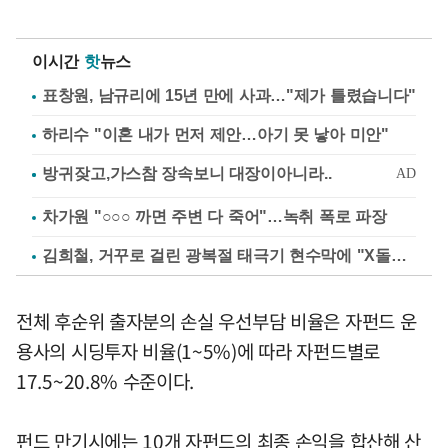
이시간
핫
뉴스
표창원, 남규리에 15년 만에 사과…"제가 틀렸습니다"
하리수 "이혼 내가 먼저 제안…아기 못 낳아 미안"
차가원 "○○○ 까면 주변 다 죽어"…녹취 폭로 파장
김희철, 거꾸로 걸린 광복절 태극기 현수막에 "X돌았네"
전체 후순위 출자분의 손실 우선부담 비율은 자펀드 운
용사의 시딩투자 비율(1~5%)에 따라 자펀드별로
17.5~20.8% 수준이다.
펀드 만기시에는 10개 자펀드의 최종 손익을 합산해 산