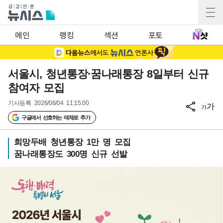
메인
랭킹
섹션
포토
서울시, 청년통장·꿈나래통장 8일부터 신규
참여자 모집
기사등록
2026/06/04 11:15:00
가
가
구글에서 선호하는 매체로 추가
희망두배 청년통장 1만 명 모집
꿈나래통장도 300명 신규 선발