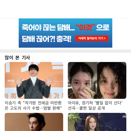
많이 본 기사
이승기 측 "차가원 전세금 미반환
아이유, 장기하 '별일 없이 산다'
은 고도의 사기 수법…엄벌 원해"
선곡…쿨한 일상 공개