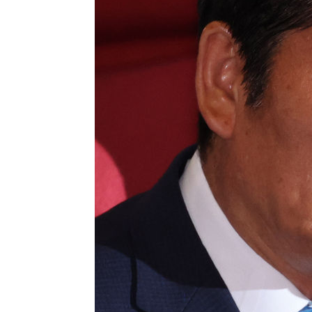
5시간 전 >
여수 오동도 해상서 모터보트 전복…1명 사망·1명 실종
6시간 전 >
극한폭염 한풀 꺾이지만…'낮 최고 35도' 무더위, 열대야 계
날씨]
7시간 전 >
축구협회 "압수수색·성접대 논란 사과…쇄신의 기회로 삼겠
7시간 전 >
[속보]'압수수색·성접대 논란' 축구협회 "실망과 걱정 안겨드
10시간 전 >
'최고 37도' 폭염 지속…강원동해안 최대 150㎜ 비
12시간 전 >
[속보]뉴욕증시 상승 마감…S&P 0.6% 나스닥 1.3%↑