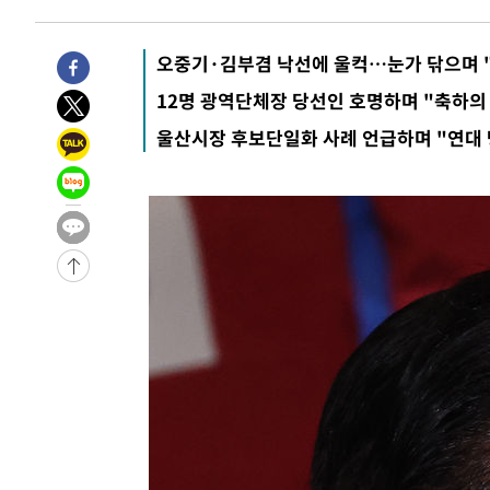
10시간 전 >
'최고 37도' 폭염 지속…강원동해안 최대 150㎜ 비
12시간 전 >
[속보]뉴욕증시 상승 마감…S&P 0.6% 나스닥 1.3%↑
오중기·김부겸 낙선에 울컥…눈가 닦으며 
-15075초 전 >
이란 "호르무즈 재개방 합의 근접…美 배상 선행돼야"
12명 광역단체장 당선인 호명하며 "축하의
-6122초 전 >
[속보]與최고위원 제주·인천 순회경선…박선원·최민희·
울산시장 후보단일화 사례 언급하며 "연대 
민수·김용 순
-6075초 전 >
[속보]김민석, 與 전대 당원투표 누적 득표율 45.42%로 
래 44.56%
-5357초 전 >
[속보]與 대표 경선 제주·인천 당원투표…金 47.75%·鄭 4
宋 10.17%
-4891초 전 >
이강인 "아틀레티코 이적 기뻐…등번호 7번 의미보단 팀 위
-4826초 전 >
[속보]與 당대표 경선, 제주·인천 권리당원 투표 김민석 승
23분 전 >
낮 최고 35도 '무더위'…동해안 시간당 30㎜ '강한 비'[내일날
35분 전 >
[속보]이강인 "감독님이 원하는 마음 느꼈고, 많은 트로피 원
코 이적"
39분 전 >
수도권 40도 육박 '펄펄'…동해안 일부 지역엔 호의주의보
56분 전 >
온열질환 사망자 3명 늘어…누적 환자 3000명 돌파
2시간 전 >
강릉에 시간당 81.4㎜ 물폭탄…도로 잠기고 담벼락 붕괴
3시간 전 >
백운산서 80년근 천종산삼 9뿌리 발견…감정가 1.3억원
4시간 전 >
선재도서 해루질 나섰다 실종 60대, 닷새 만에 숨진 채 발견
5시간 전 >
남자 농구, 나고야 아시안게임서 '홈팀' 일본과 한일전