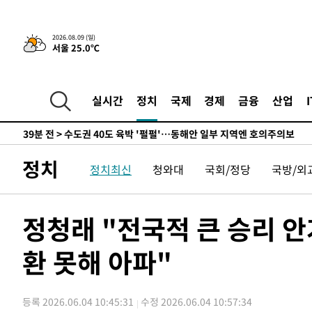
민수·김용 순
-6055초 전 >
[속보]김민석, 與 전대 당원투표 누적 득표율 45.42%로 
래 44.56%
-5337초 전 >
[속보]與 대표 경선 제주·인천 당원투표…金 47.75%·鄭 4
2026.08.09 (일)
서울 25.0℃
宋 10.17%
-4871초 전 >
이강인 "아틀레티코 이적 기뻐…등번호 7번 의미보단 팀 위
-4806초 전 >
[속보]與 당대표 경선, 제주·인천 권리당원 투표 김민석 승
23분 전 >
낮 최고 35도 '무더위'…동해안 시간당 30㎜ '강한 비'[내일날
실시간
정치
국제
경제
금융
산업
35분 전 >
[속보]이강인 "감독님이 원하는 마음 느꼈고, 많은 트로피 원
코 이적"
39분 전 >
수도권 40도 육박 '펄펄'…동해안 일부 지역엔 호의주의보
56분 전 >
온열질환 사망자 3명 늘어…누적 환자 3000명 돌파
정치
정치최신
청와대
국회/정당
국방/외
2시간 전 >
강릉에 시간당 81.4㎜ 물폭탄…도로 잠기고 담벼락 붕괴
3시간 전 >
백운산서 80년근 천종산삼 9뿌리 발견…감정가 1.3억원
4시간 전 >
선재도서 해루질 나섰다 실종 60대, 닷새 만에 숨진 채 발견
정청래 "전국적 큰 승리 
5시간 전 >
남자 농구, 나고야 아시안게임서 '홈팀' 일본과 한일전
환 못해 아파"
5시간 전 >
여수 오동도 해상서 모터보트 전복…1명 사망·1명 실종
6시간 전 >
극한폭염 한풀 꺾이지만…'낮 최고 35도' 무더위, 열대야 계
날씨]
7시간 전 >
축구협회 "압수수색·성접대 논란 사과…쇄신의 기회로 삼겠
등록 2026.06.04 10:45:31
수정 2026.06.04 10:57:34
7시간 전 >
[속보]'압수수색·성접대 논란' 축구협회 "실망과 걱정 안겨드