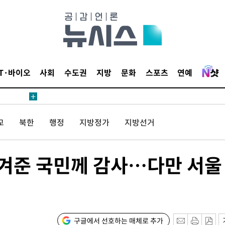
1위… 정청
2.08%·
해 뛸 것"
리
씨]
IT·바이오
사회
수도권
지방
문화
스포츠
연예
해 아틀레티
교
북한
행정
지방정가
지방선거
안겨준 국민께 감사…다만 서울
속[다음주
다"
구글에서 선호하는 매체로 추가
려 죄송"