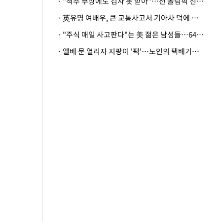
· "척추 부상에도 검사 못 받아"…전 올림픽 선수, 美봅슬레이협회 상대 소송
· 英유명 여배우, 큰 교통사고서 기아차 덕에 살았다
· "주식 매일 사고판다"는 美 젊은 남성들…64%가 "나는 인생의 패배자“
· 엘베 문 열리자 지팡이 '퍽'…노인의 택배기사 폭행 이유