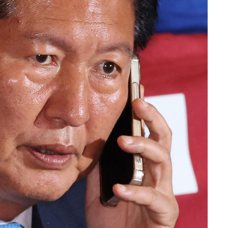
속[다음주
다"
려 죄송"