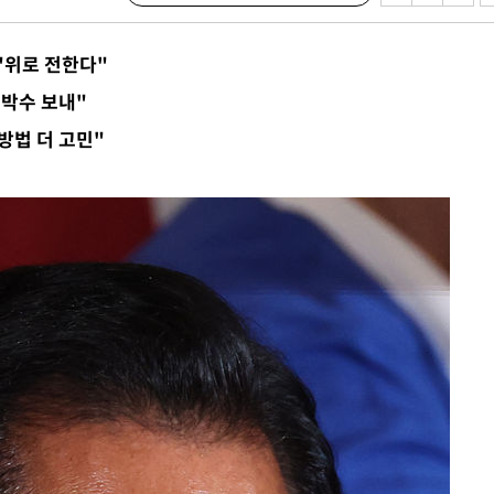
"위로 전한다"
 박수 보내"
서미화·한
방법 더 고민"
1위… 정청
2.08%·
해 뛸 것"
리
씨]
해 아틀레티