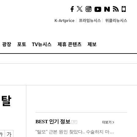
사이 해답 찾았죠"…알을
깨고 나온 '초자아'
K-Artprice
프라임뉴시스
위클리뉴시스
광장
포토
TV뉴시스
제휴 콘텐츠
제보
 탈