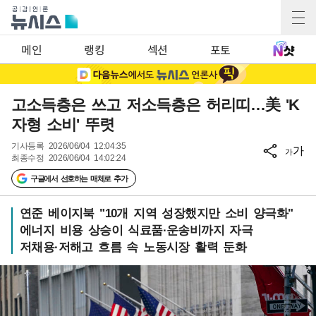
메인
랭킹
섹션
포토
고소득층은 쓰고 저소득층은 허리띠…美 'K
자형 소비' 뚜렷
기사등록
2026/06/04 12:04:35
가
가
최종수정
2026/06/04 14:02:24
구글에서 선호하는 매체로 추가
연준 베이지북 "10개 지역 성장했지만 소비 양극화"
에너지 비용 상승이 식료품·운송비까지 자극
저채용·저해고 흐름 속 노동시장 활력 둔화