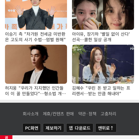
이승기 측 "차가원 전세금 미반환
아이유, 장기하 '별일 없이 산다'
은 고도의 사기 수법…엄벌 원해"
선곡…쿨한 일상 공개
허지웅 "우리가 지지했던 인간들
김혜수 "우린 돈 받고 일하는 프
이 이 꼴 만들었다"…형소법 개정
리랜서…받는 만큼 해내야"
에 격한 반응
회사소개
제휴/컨텐츠 판매
약관·정책
고충처리
PC화면
제보하기
앱 다운로드
맨위로↑
광