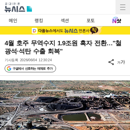
메인
랭킹
섹션
포토
4월 호주 무역수지 1.9조원 흑자 전환…"철
광석·석탄 수출 회복"
기사등록
2026/06/04 12:30:24
가
가
구글에서 선호하는 매체로 추가