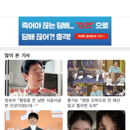
많이 본 기사
정보석 "황정음 전 남편 서글서글
황기순 "원정 도박으로 전 재산
한 인상이었는데…"
잃고 필리핀 도피"