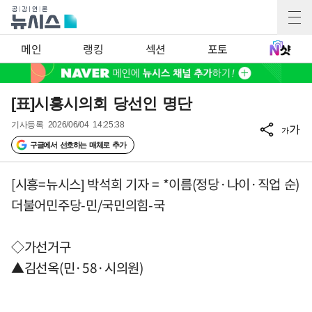
메인
랭킹
섹션
포토
[표]시흥시의회 당선인 명단
기사등록
2026/06/04 14:25:38
가
가
구글에서 선호하는 매체로 추가
[시흥=뉴시스] 박석희 기자 = *이름(정당·나이·직업 순)
더불어민주당-민/국민의힘-국
◇가선거구
▲김선옥(민·58·시의원)