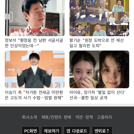
정보석 "황정음 전 남편 서글서글
황기순 "원정 도박으로 전 재산
한 인상이었는데…"
잃고 필리핀 도피"
이승기 측 "차가원 전세금 미반환
아이유, 장기하 '별일 없이 산다'
은 고도의 사기 수법…엄벌 원해"
선곡…쿨한 일상 공개
회사소개
제휴/컨텐츠 판매
약관·정책
고충처리
PC화면
제보하기
앱 다운로드
맨위로↑