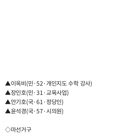
▲이옥비(민·52·개인지도 수학 강사)
▲장인호(민·31·교육사업)
▲안기호(국·61·정당인)
▲윤석경(국·57·시의원)
◇마선거구