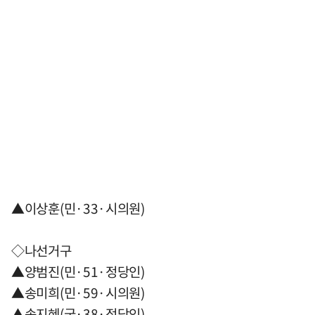
▲이상훈(민·33·시의원)
◇나선거구
▲양범진(민·51·정당인)
▲송미희(민·59·시의원)
▲송지혜(국·38·정당인)