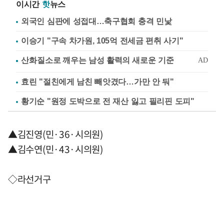
이시간
핫
뉴스
외국인 심판에 성접대…축구협회 충격 민낯
이승기 "구속 차가원, 105억 전세금 편취 사기"
효린 "절친에게 남친 빼앗겼다…가만 안 둬"
황기순 "원정 도박으로 전 재산 잃고 필리핀 도피"
▲김진영(민·36·시의원)
▲김수연(민·43·시의원)
◇라선거구