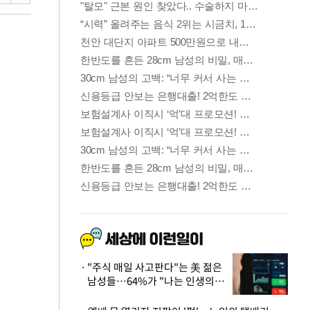
"주식 매일 사고판다"는 美 젊은
남성들…64%가 "나는 인생의
패배자“