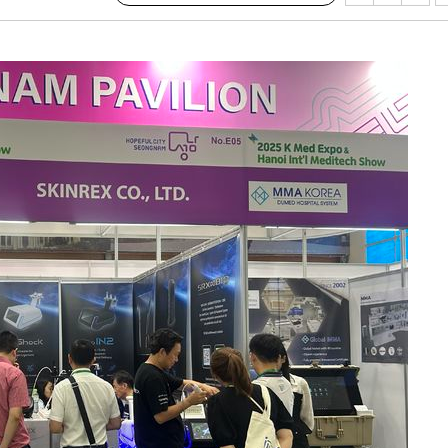
쳐
기소
수…이병태
지(종합)
.3만개 하
4.1%로
고 과감히
쪽 아웃바운
향
난지역 선포
지 못 갈
]