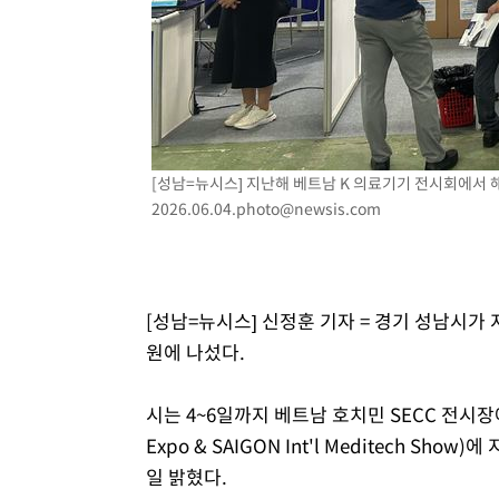
2시간 전 >
SK하이닉스, 용인·청주 팹에 54조 투자…"AI 메모리 수요 
3시간 전 >
여자배구 이재영·이다영 자매, 아제르바이잔 투란VC 입단
3시간 전 >
외국인 심판 성 접대 7경기 들여다보니…한국 축구 '5승 2무'
3시간 전 >
[속보]코스닥, 2.86포인트(0.36%) 내린 798.81마감
3시간 전 >
[속보]코스피, 6200선 약보합…0.60% 내린 6258.77에 마
3시간 전 >
[속보]원·달러 환율, 7.7원 내린 1416.1원 마감
[성남=뉴시스] 지난해 베트남 K 의료기기 전시회에서
2026.06.04.photo@newsis.com
3시간 전 >
[속보] 노원서 40.1도 관측…서울, 2018년 이후 첫 40도
4시간 전 >
[속보]종합특검, '계엄 수용공간 확보' 신용해 前교정본부장 
4시간 전 >
외신들도 주목한 韓축구 파문…"국민적 공분에 수사 재개"
4시간 전 >
11시간 압수수색에 성접대 파문까지…'쑥대밭' 된 축구협회
[성남=뉴시스] 신정훈 기자 = 경기 성남시
5시간 전 >
[속보]규제합리화위원회 부위원장에 김태유 서울대 공대 교
원에 나섰다.
후임
시는 4~6일까지 베트남 호치민 SECC 전시장에
Expo & SAIGON Int'l Meditech 
일 밝혔다.