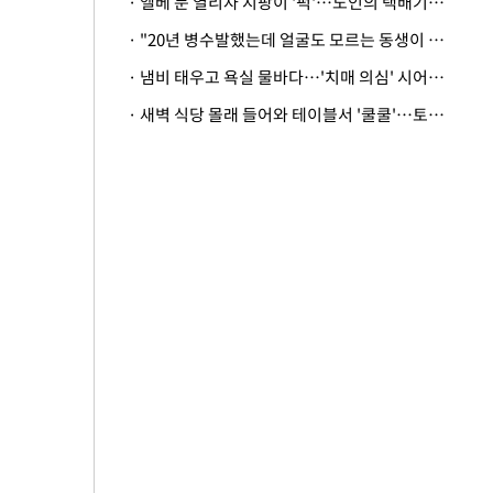
· 엘베 문 열리자 지팡이 '퍽'…노인의 택배기사 폭행 이유
· "20년 병수발했는데 얼굴도 모르는 동생이 유산 절반을"…배다른 형제 상속권 있을까
· 냄비 태우고 욕실 물바다…'치매 의심' 시어머니 검사 권유했다가 '날벼락'
· 새벽 식당 몰래 들어와 테이블서 '쿨쿨'…토사물 남기고 사라진 남성