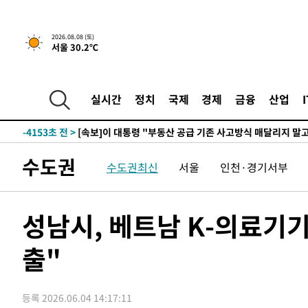
2026.08.08 (토)
서울 30.2℃
5시간 전 >
[속보]규제합리화위원회 부위원장에 김태유 서울대 공대 교
후임
-11703초 전 >
이강인, 폭염 속 AT마드리드 첫 훈련…80명 식사 대접까
-8842초 전 >
미 사업체 일자리, 7월에 2.3만개 순감하고 그 전 2개월 10
실시간
정치
국제
경제
금융
산업
향수정 (2보)
-8290초 전 >
[속보] 미 사업체, 일자리 7월에 2.3만 개 줄어…실업률은 
↓
-4153초 전 >
[속보]이 대통령 "부동산 공급 기존 사고방식 매달리지 말
실천"
-3238초 전 >
이란, "오만과 '중앙 단일 루트' 합의…북쪽 인바운드·남
수도권
수도권최신
서울
인천·경기서부
드는 임시"
1시간 전 >
"낮 기온 소폭 하락"…수도권 폭염중대경보, 폭염경보로 하
1시간 전 >
[속보]이 대통령, '호우피해' 안동·의성 관할 4개 면 특별재
1시간 전 >
[단독]중수청 지원 검사들, 정원 초과 시 낮은 계급 임용…희망
성남시, 베트남 K-의료기
수도
2시간 전 >
낮 최고 37도 찜통더위…곳곳 소나기·강원 많은 비[내일날씨
출"
2시간 전 >
SK하이닉스, 용인·청주 팹에 54조 투자…"AI 메모리 수요 
3시간 전 >
여자배구 이재영·이다영 자매, 아제르바이잔 투란VC 입단
3시간 전 >
외국인 심판 성 접대 7경기 들여다보니…한국 축구 '5승 2무'
등록 2026.06.04 14:17:11
3시간 전 >
[속보]코스닥, 2.86포인트(0.36%) 내린 798.81마감