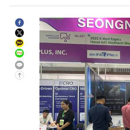
3시간 전 >
[속보]코스피, 6200선 약보합…0.60% 내린 6258.77에 마
3시간 전 >
[속보]원·달러 환율, 7.7원 내린 1416.1원 마감
3시간 전 >
[속보] 노원서 40.1도 관측…서울, 2018년 이후 첫 40도
4시간 전 >
[속보]종합특검, '계엄 수용공간 확보' 신용해 前교정본부장 
4시간 전 >
외신들도 주목한 韓축구 파문…"국민적 공분에 수사 재개"
4시간 전 >
11시간 압수수색에 성접대 파문까지…'쑥대밭' 된 축구협회
5시간 전 >
[속보]규제합리화위원회 부위원장에 김태유 서울대 공대 교
후임
-11703초 전 >
이강인, 폭염 속 AT마드리드 첫 훈련…80명 식사 대접까
-8842초 전 >
미 사업체 일자리, 7월에 2.3만개 순감하고 그 전 2개월 10
향수정 (2보)
-8290초 전 >
[속보] 미 사업체, 일자리 7월에 2.3만 개 줄어…실업률은 
↓
-4153초 전 >
[속보]이 대통령 "부동산 공급 기존 사고방식 매달리지 말
실천"
-3238초 전 >
이란, "오만과 '중앙 단일 루트' 합의…북쪽 인바운드·남
드는 임시"
1시간 전 >
"낮 기온 소폭 하락"…수도권 폭염중대경보, 폭염경보로 하
1시간 전 >
[속보]이 대통령, '호우피해' 안동·의성 관할 4개 면 특별재
1시간 전 >
[단독]중수청 지원 검사들, 정원 초과 시 낮은 계급 임용…희망
수도
2시간 전 >
낮 최고 37도 찜통더위…곳곳 소나기·강원 많은 비[내일날씨