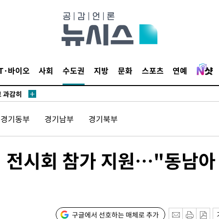
수…이병태
지(종합)
.3만개 하
IT·바이오
사회
수도권
지방
문화
스포츠
연예
4.1%로
고 과감히
쪽 아웃바운
경기동부
경기남부
경기북부
향
난지역 선포
지 못 갈
기 전시회 참가 지원…"동남아
]
선제 대응"
구글에서 선호하는 매체로 추가