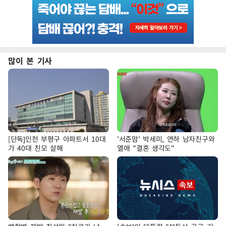
많이 본 기사
[단독]인천 부평구 아파트서 10대
'서준맘' 박세미, 연하 남자친구와
가 40대 친모 살해
열애 "결혼 생각도"