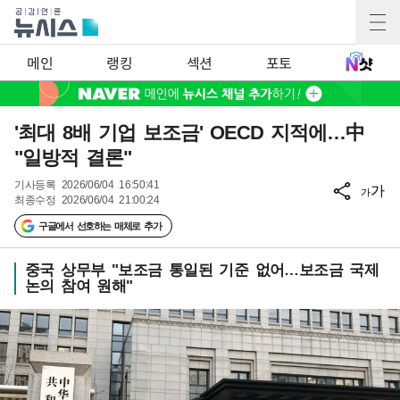
메인
랭킹
섹션
포토
'최대 8배 기업 보조금' OECD 지적에…中
"일방적 결론"
기사등록
2026/06/04 16:50:41
가
가
최종수정
2026/06/04 21:00:24
구글에서 선호하는 매체로 추가
중국 상무부 "보조금 통일된 기준 없어…보조금 국제
논의 참여 원해"