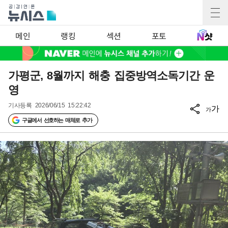
메인
랭킹
섹션
포토
가평군, 8월까지 해충 집중방역소독기간 운
영
기사등록
2026/06/15 15:22:42
가
가
구글에서 선호하는 매체로 추가