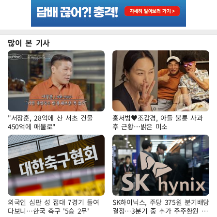
많이 본 기사
"서장훈, 28억에 산 서초 건물
홍서범♥조갑경, 아들 불륜 사과
450억에 매물로"
후 근황…밝은 미소
외국인 심판 성 접대 7경기 들여
SK하이닉스, 주당 375원 분기배당
다보니…한국 축구 '5승 2무'
결정…3분기 중 추가 주주환원 발