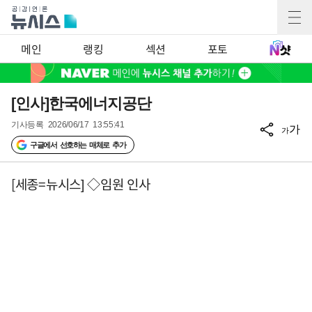
메인
랭킹
섹션
포토
[인사]한국에너지공단
기사등록
2026/06/17 13:55:41
가
가
구글에서 선호하는 매체로 추가
[세종=뉴시스] ◇임원 인사