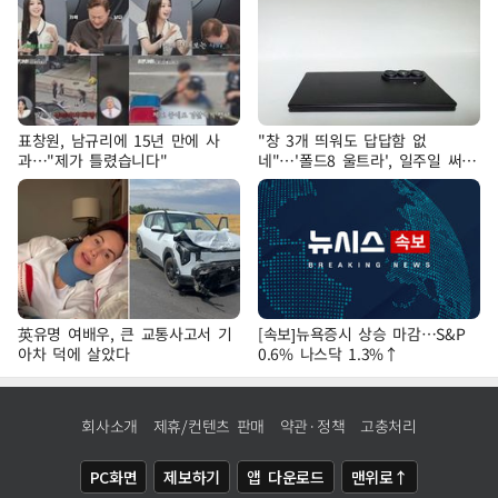
표창원, 남규리에 15년 만에 사
"창 3개 띄워도 답답함 없
과…"제가 틀렸습니다"
네"…'폴드8 울트라', 일주일 써보
니
英유명 여배우, 큰 교통사고서 기
[속보]뉴욕증시 상승 마감…S&P
아차 덕에 살았다
0.6% 나스닥 1.3%↑
회사소개
제휴/컨텐츠 판매
약관·정책
고충처리
PC화면
제보하기
앱 다운로드
맨위로↑