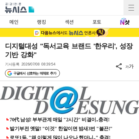
메인
랭킹
섹션
포토
디지털대성 "독서교육 브랜드 '한우리', 성장
기반 강화"
기사등록
2026/07/08 08:39:54
가
가
구글에서 선호하는 매체로 추가