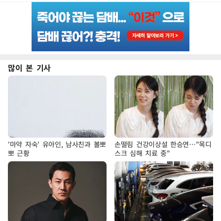
많이 본 기사
'마약 자숙' 유아인, 남사친과 볼뽀
손떨림 건강이상설 한승연…"목디
뽀 근황
스크 심해 치료 중"