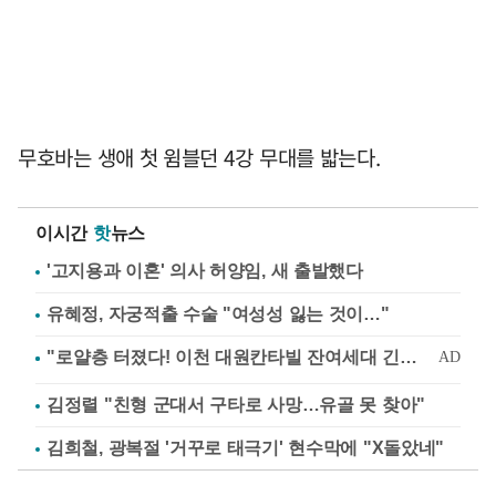
무호바는 생애 첫 윔블던 4강 무대를 밟는다.
이시간
핫
뉴스
'고지용과 이혼' 의사 허양임, 새 출발했다
유혜정, 자궁적출 수술 "여성성 잃는 것이…"
김정렬 "친형 군대서 구타로 사망…유골 못 찾아"
김희철, 광복절 '거꾸로 태극기' 현수막에 "X돌았네"