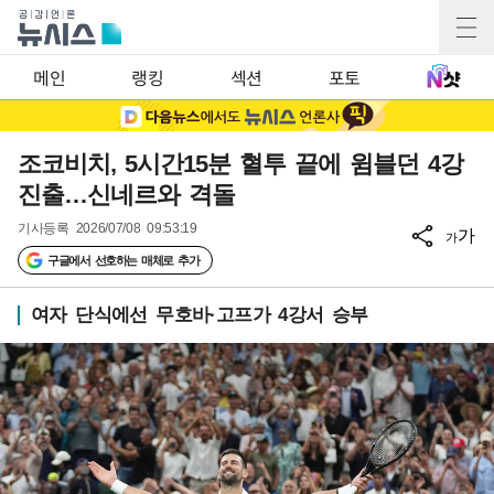
메인
랭킹
섹션
포토
조코비치, 5시간15분 혈투 끝에 윔블던 4강
진출…신네르와 격돌
기사등록
2026/07/08 09:53:19
가
가
구글에서 선호하는 매체로 추가
여자 단식에선 무호바·고프가 4강서 승부