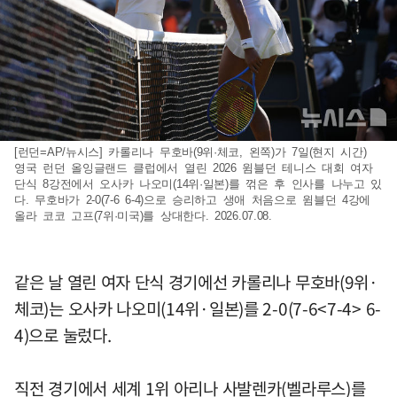
[런던=AP/뉴시스] 카롤리나 무호바(9위·체코, 왼쪽)가 7일(현지 시간)
영국 런던 올잉글랜드 클럽에서 열린 2026 윔블던 테니스 대회 여자
단식 8강전에서 오사카 나오미(14위·일본)를 꺾은 후 인사를 나누고 있
다. 무호바가 2-0(7-6 6-4)으로 승리하고 생애 처음으로 윔블던 4강에
올라 코코 고프(7위·미국)를 상대한다. 2026.07.08.
같은 날 열린 여자 단식 경기에선 카롤리나 무호바(9위·
체코)는 오사카 나오미(14위·일본)를 2-0(7-6<7-4> 6-
4)으로 눌렀다.
직전 경기에서 세계 1위 아리나 사발렌카(벨라루스)를