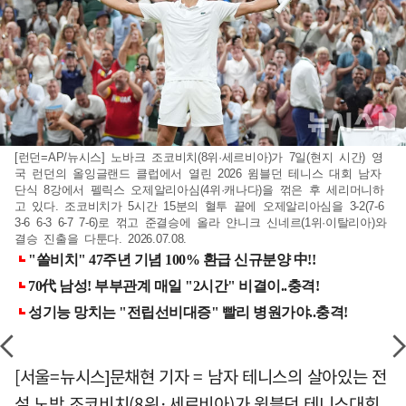
[런던=AP/뉴시스] 노바크 조코비치(8위·세르비아)가 7일(현지 시간) 영
국 런던의 올잉글랜드 클럽에서 열린 2026 윔블던 테니스 대회 남자
단식 8강에서 펠릭스 오제알리아심(4위·캐나다)을 꺾은 후 세리머니하
고 있다. 조코비치가 5시간 15분의 혈투 끝에 오제알리아심을 3-2(7-6
3-6 6-3 6-7 7-6)로 꺾고 준결승에 올라 얀니크 신네르(1위·이탈리아)와
결승 진출을 다툰다. 2026.07.08.
[서울=뉴시스]문채현 기자 = 남자 테니스의 살아있는 전
설 노박 조코비치(8위·세르비아)가 윔블던 테니스대회