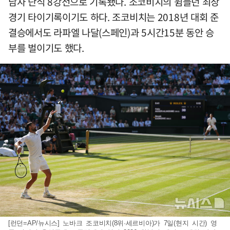
남자 단식 8강전으로 기록됐다. 조코비치의 윔블던 최장
경기 타이기록이기도 하다. 조코비치는 2018년 대회 준
결승에서도 라파엘 나달(스페인)과 5시간15분 동안 승
부를 벌이기도 했다.
[런던=AP/뉴시스] 노바크 조코비치(8위·세르비아)가 7일(현지 시간) 영