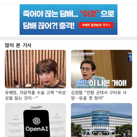
많이 본 기사
유혜정, 자궁적출 수술 고백 "여성
김정렬 "친형 군대서 구타로 사
성을 잃는 것이…"
망…유골 못 찾아"