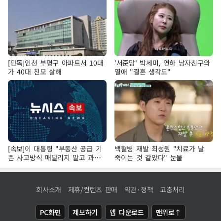
[단독]인천 부평구 아파트서 10대
'서준맘' 박세미, 연하 남자친구와
가 40대 친모 살해
열애 "결혼 생각도"
[속보]이 대통령 "부동산 공급 기
백혈병 재발 최성원 "치료가 날
존 사고방식 매달리지 말고 과감
죽이는 것 같았다" 눈물
히 실천"
회사소개
제휴/컨텐츠 판매
약관·정책
고충처리
PC화면
제보하기
앱 다운로드
맨위로↑