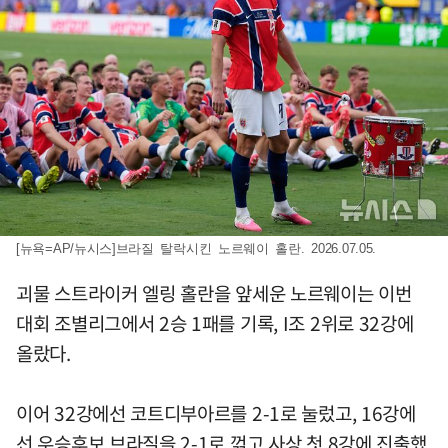
[뉴욕=AP/뉴시스]브라질 탈락시킨 노르웨이 홀란. 2026.07.05.
괴물 스트라이커 엘링 홀란을 앞세운 노르웨이는 이번
대회 조별리그에서 2승 1패를 기록, I조 2위로 32강에
올랐다.
이어 32강에선 코트디부아르를 2-1로 눌렀고, 16강에
선 우승후보 브라질을 2-1로 꺾고 사상 첫 8강에 진출했