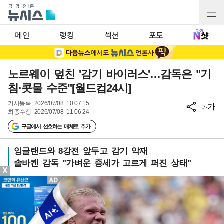
메인
랭킹
섹션
포토
노르웨이 덮친 '감기 바이러스'…감독은 "기
침·콧물 수준"[월드컵24시]
기사등록
2026/07/08 10:07:15
가
가
최종수정
2026/07/08 11:06:24
구글에서 선호하는 매체로 추가
잉글랜드와 8강전 앞두고 감기 악재
솔바켄 감독 "가벼운 증세가 고르게 퍼진 상태"
X