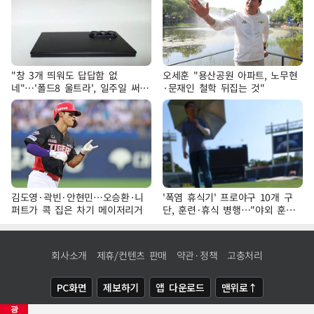
"창 3개 띄워도 답답함 없
오세훈 "용산공원 아파트, 노무현
네"…'폴드8 울트라', 일주일 써보
·문재인 철학 뒤집는 것"
니
김도영·곽빈·안현민…오승환·니
'폭염 휴식기' 프로야구 10개 구
퍼트가 콕 집은 차기 메이저리거
단, 훈련·휴식 병행…"야외 훈련
해도 안전 최우선"
회사소개
제휴/컨텐츠 판매
약관·정책
고충처리
PC화면
제보하기
앱 다운로드
맨위로↑
광