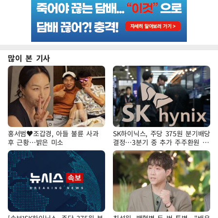
많이 본 기사
홍서범♥조갑경, 아들 불륜 사과
SK하이닉스, 주당 375원 분기배당
후 근황…밝은 미소
결정…3분기 중 추가 주주환원 발
표
[속보]SK하이닉스, 주당 375원 분
최성원, 백혈병 두 번 투병…"배우