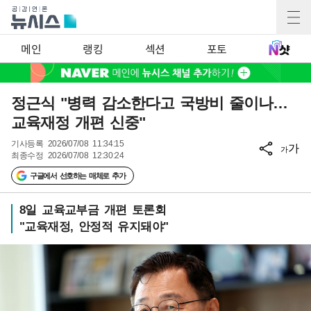
메인
랭킹
섹션
포토
정근식 "병력 감소한다고 국방비 줄이나…
교육재정 개편 신중"
기사등록
2026/07/08 11:34:15
가
가
최종수정
2026/07/08 12:30:24
구글에서 선호하는 매체로 추가
8일 교육교부금 개편 토론회
"교육재정, 안정적 유지돼야"