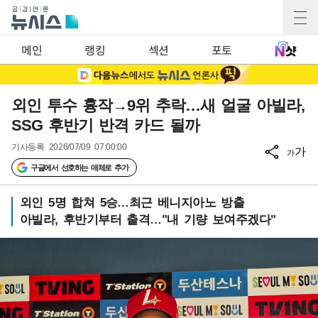
메인
랭킹
섹션
포토
외인 투수 흉작→9위 추락…새 얼굴 아빌라,
SSG 후반기 반격 카드 될까
기사등록
2026/07/09 07:00:00
가
가
구글에서 선호하는 매체로 추가
외인 5명 합쳐 5승…최근 베니지아노 방출
아빌라, 후반기부터 출격…"내 기량 보여주겠다"