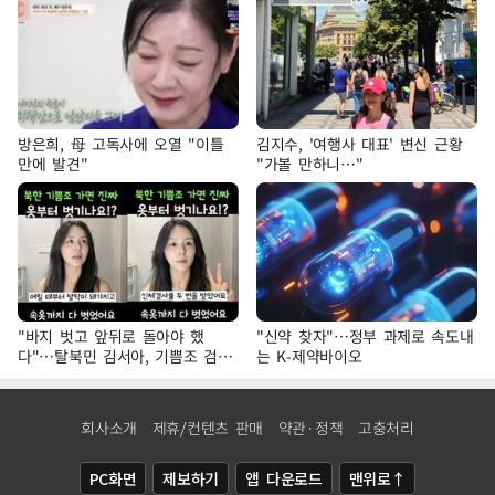
방은희, 母 고독사에 오열 "이틀
김지수, '여행사 대표' 변신 근황
만에 발견"
"가볼 만하니…"
"바지 벗고 앞뒤로 돌아야 했
"신약 찾자"…정부 과제로 속도내
다"…탈북민 김서아, 기쁨조 검사
는 K-제약바이오
수치심 회상
회사소개
제휴/컨텐츠 판매
약관·정책
고충처리
PC화면
제보하기
앱 다운로드
맨위로↑