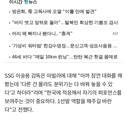
이시간
핫
뉴스
방은희, 母 고독사에 오열 "이틀 만에 발견"
"바지 벗고 앞뒤로 돌아"…탈북민 회상한 기쁨조 검사
'가성비 워터밤' 한강수영장…문신고객·성묘사음원 민원
46세 바다 "매일 10km 런닝"…탄탄 복근 핫걸 몸매로
SSG 이숭용 감독은 아빌라에 대해 "아까 잠깐 대화를 해
봤는데 '다른 건 몰라도 분위기는 다 바꿔 놓을 수 있
다'고 하더라"라며 "한국에 적응해서 자기의 퍼포먼스를
보여주는 것이 중요하다. 1선발 역할을 해주길 바란
다"고 전했다.