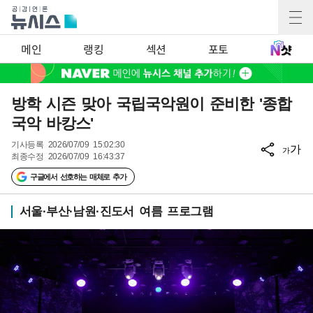
메인
랭킹
섹션
포토
방학 시즌 맞아 국립국악원이 준비한 '종합
국악 바캉스'
기사등록
2026/07/09 15:02:30
가
가
최종수정
2026/07/09 16:43:37
구글에서 선호하는 매체로 추가
서울·부산·남원·진도서 여름 프로그램