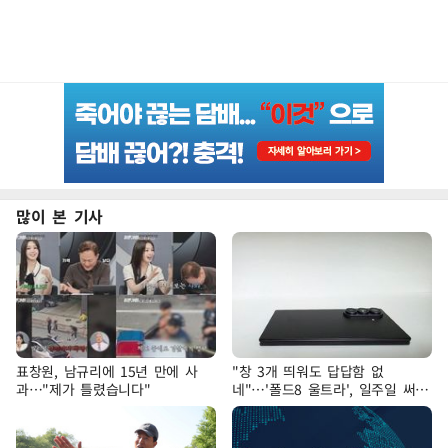
많이 본 기사
표창원, 남규리에 15년 만에 사
"창 3개 띄워도 답답함 없
과…"제가 틀렸습니다"
네"…'폴드8 울트라', 일주일 써보
니