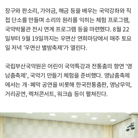
장구와 판소리, 가야금, 해금 등을 배우는 국악강좌와 직
접 단소를 만들며 소리의 원리를 익히는 체험 프로그램,
국악박물관 전시 연계 프로그램 등을 마련했다. 8월 22
일부터 9월 19일까지는 우면산 연희마당에서 매주 토요
일 저녁 '우면산 별밤축제'가 열린다.
국립부산국악원은 어린이 국악특강과 전통춤의 향연 '영
남춤축제', 국악기 만들기 체험을 준비했다. 영남춤축제
에서는 개·폐막 공연을 비롯해 한국전통춤판, 영남무악,
거리공연, 렉처콘서트, 워크숍 등이 펼쳐진다.