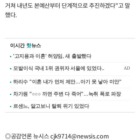
거쳐 내년도 본예산부터 단계적으로 추진하겠다"고 말
했다.
이시간
핫
뉴스
'고지용과 이혼' 허양임, 새 출발했다
하리수 "이혼 내가 먼저 제안…아기 못 낳아 미안"
차가원 "○○○ 까면 주변 다 죽어"…녹취 폭로 파장
르센느, 알고보니 탈퇴 위기 있었다
◎공감언론 뉴시스
cjk9714@newsis.com