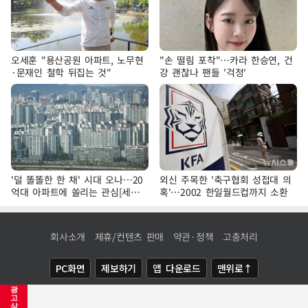
오세훈 "용산공원 아파트, 노무현
"손 떨림 포착"…카라 한승연, 건
·문재인 철학 뒤집는 것"
강 괜찮나 팬들 '걱정'
'덜 똘똘한 한 채' 시대 오나…20
외신 주목한 '축구협회 성접대 의
억대 아파트에 쏠리는 관심[세제
혹'…2002 한일월드컵까지 소환
개편, 그 이후②]
회사소개
제휴/컨텐츠 판매
약관·정책
고충처리
PC화면
제보하기
앱 다운로드
맨위로↑
광
COPYRIGHTⓒ
NEWSIS
ALL RIGHTS RESERVED.
고
삭