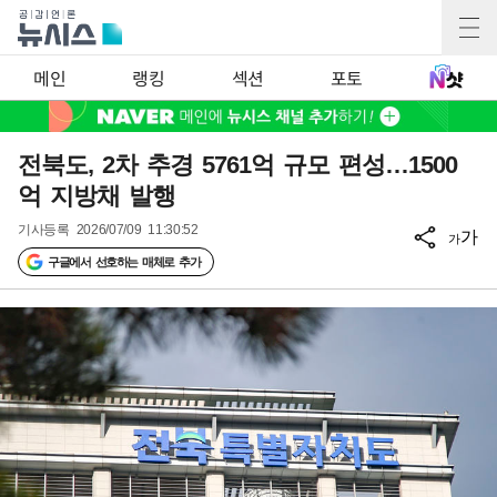
메인
랭킹
섹션
포토
전북도, 2차 추경 5761억 규모 편성…1500
억 지방채 발행
기사등록
2026/07/09 11:30:52
가
가
구글에서 선호하는 매체로 추가