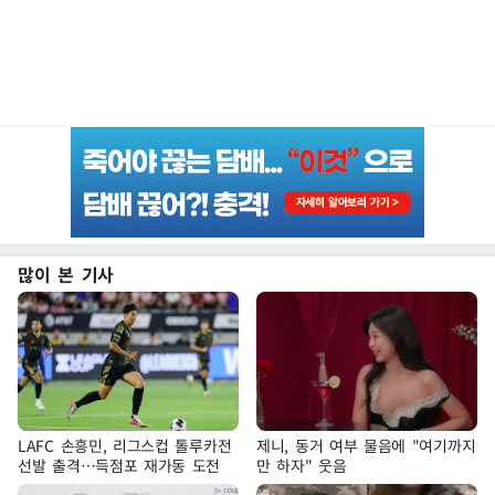
많이 본 기사
LAFC 손흥민, 리그스컵 톨루카전
제니, 동거 여부 물음에 "여기까지
선발 출격…득점포 재가동 도전
만 하자" 웃음