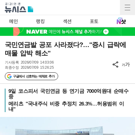
메인
랭킹
섹션
포토
국민연금발 공포 사라졌다?…"증시 급락에
매물 압박 해소"
기사등록
2026/07/09 14:03:06
가
가
최종수정
2026/07/09 15:26:25
구글에서 선호하는 매체로 추가
9일 코스피서 국민연금 등 연기금 7000억원대 순매수
중
메리츠 "국내주식 비중 추정치 26.3%…허용범위 이
내"