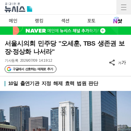
메인
랭킹
섹션
포토
서울시의회 민주당 "오세훈, TBS 생존권 보
장·정상화 나서라"
기사등록
2026/07/09 14:19:12
가
가
구글에서 선호하는 매체로 추가
10일 출연기관 지정 해제 효력 법원 판단