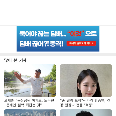
많이 본 기사
오세훈 "용산공원 아파트, 노무현
"손 떨림 포착"…카라 한승연, 건
·문재인 철학 뒤집는 것"
강 괜찮나 팬들 '걱정'