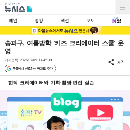
메인
랭킹
섹션
포토
송파구, 여름방학 '키즈 크리에이터 스쿨' 운
영
기사등록
2026/07/09 14:45:39
가
가
구글에서 선호하는 매체로 추가
현직 크리에이터와 기획·촬영·편집 실습