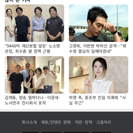
''9440억 재산분할 앞둔' 노소영
고영욱, 이번엔 박하선 공격…"류
관장, 최수종 옆 깜짝 근황
수영 열심히 일해야겠네"
김제동, 방송 뜸하더니…이문세·
하영 측, 증조부 친일 의혹에 "사
노사연과 전시회서 포착
실 무근"
회사소개
제휴/컨텐츠 판매
약관·정책
고충처리