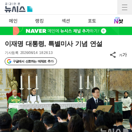
메인
랭킹
섹션
포토
이재명 대통령, 특별미사 기념 연설
기사등록
2026/06/14 18:26:13
가
가
구글에서 선호하는 매체로 추가