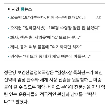
이시간
핫
뉴스
오지헌 "일타강사 父…100평 수영장 딸린 집 살았다"
화사, 젠슨 황 '샤라웃'에 "잘 모르는 분…"
제니, 동거 여부 물음에 "여기까지만 하자"
권상우 "내 또래 중 내가 제일 빠른데 아들은…"
정은영 보건산업정책국장은 "임상3상 특화펀드가 혁신
신약의 임상 완주와 세계 시장 진출을 뒷받침하는 마중
물이 될 수 있도록 제약·바이오 분야에 전문성을 지닌 역
량 있는 운용사들의 적극적인 관심과 참여를 부탁한
다"고 밝혔다.