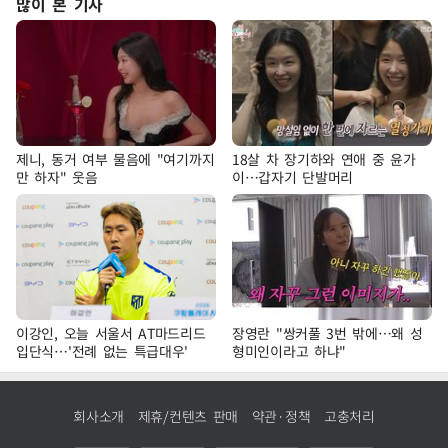
많이 본 기사
제니, 동거 여부 물음에 "여기까지
18살 차 장기하와 연애 중 윤가
만 하자" 웃음
이…갑자기 단발머리
이강인, 오늘 서울서 AT마드리드
장영란 "쌍커풀 3번 밖에…왜 성
입단식…'전례 없는 특급대우'
형미인이라고 하냐"
회사소개
제휴/컨텐츠 판매
약관·정책
고충처리