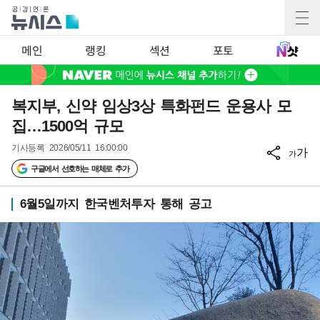
메인
랭킹
섹션
포토
복지부, 신약 임상3상 특화펀드 운용사 모
집…1500억 규모
기사등록
2026/05/11 16:00:00
가
가
구글에서 선호하는 매체로 추가
6월5일까지 한국벤처투자 통해 공고