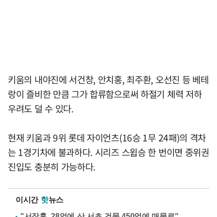
키움의 내야진에 서건창, 안치홍, 최주환, 오선진 등 베테
랑이 즐비한 만큼 그가 합류함으로써 하절기 체력 저하
우려도 덜 수 있다.
현재 키움과 9위 롯데 자이언츠(16승 1무 24패)의 격차
는 1경기차에 불과하다. 시리즈 스윕승 한 번이면 중위권
진입도 충분히 가능하다.
이시간
핫
뉴스
"서장훈, 28억에 산 서초 건물 450억에 매물로"