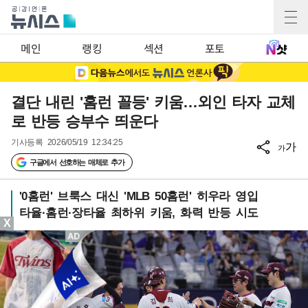
메인
랭킹
섹션
포토
결단 내린 '홈런 꼴등' 키움…외인 타자 교체
로 반등 승부수 띄운다
기사등록
2026/05/19 12:34:25
가
가
구글에서 선호하는 매체로 추가
'0홈런' 브룩스 대신 'MLB 50홈런' 히우라 영입
타율·홈런·장타율 최하위 키움, 화력 반등 시도
X