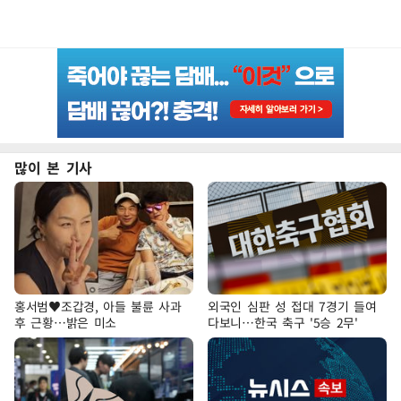
많이 본 기사
홍서범♥조갑경, 아들 불륜 사과
외국인 심판 성 접대 7경기 들여
후 근황…밝은 미소
다보니…한국 축구 '5승 2무'