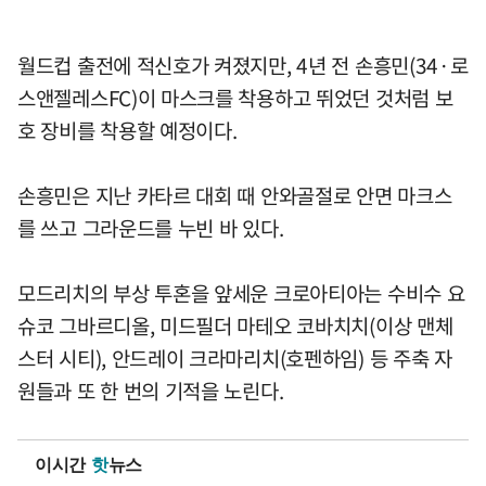
월드컵 출전에 적신호가 켜졌지만, 4년 전 손흥민(34·로
스앤젤레스FC)이 마스크를 착용하고 뛰었던 것처럼 보
호 장비를 착용할 예정이다.
손흥민은 지난 카타르 대회 때 안와골절로 안면 마크스
를 쓰고 그라운드를 누빈 바 있다.
모드리치의 부상 투혼을 앞세운 크로아티아는 수비수 요
슈코 그바르디올, 미드필더 마테오 코바치치(이상 맨체
스터 시티), 안드레이 크라마리치(호펜하임) 등 주축 자
원들과 또 한 번의 기적을 노린다.
이시간
핫
뉴스