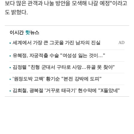
보다 많은 관객과 나눌 방안을 모색해 나갈 예정"이라고
도 밝혔다.
이시간
핫
뉴스
유혜정, 자궁적출 수술 "여성성 잃는 것이…"
김정렬 "친형 군대서 구타로 사망…유골 못 찾아"
'원정도박 고백' 황기순 "본전 강박에 도피"
김희철, 광복절 '거꾸로 태극기' 현수막에 "X돌았네"