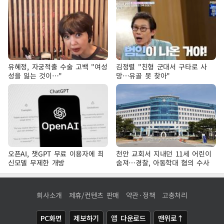
유혜정, 자궁적출 수술 고백 "여성
김정렬 "친형 군대서 구타로 사
성을 잃는 것이…"
망…유골 못 찾아"
오픈AI, 챗GPT 무료 이용자에 최
천안 교회서 지내던 11세 어린이
신모델 무제한 개방
숨져…경찰, 아동학대 혐의 수사
회사소개
제휴/컨텐츠 판매
약관·정책
고충처리
PC화면
제보하기
앱 다운로드
맨위로↑