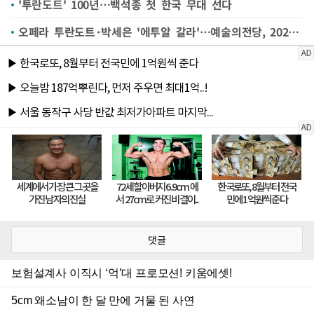
'투란도트' 100년…백석종 첫 한국 무대 선다
오페라 투란도트·박세은 '에투알 갈라'…예술의전당, 2026 라인업 공개
댓글