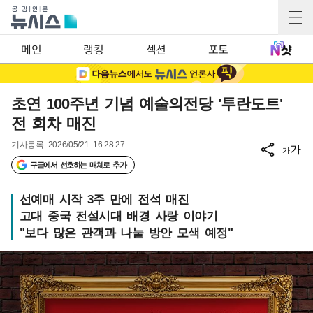
메인
랭킹
섹션
포토
초연 100주년 기념 예술의전당 '투란도트'
전 회차 매진
기사등록
2026/05/21 16:28:27
가
가
구글에서 선호하는 매체로 추가
선예매 시작 3주 만에 전석 매진
고대 중국 전설시대 배경 사랑 이야기
"보다 많은 관객과 나눌 방안 모색 예정"