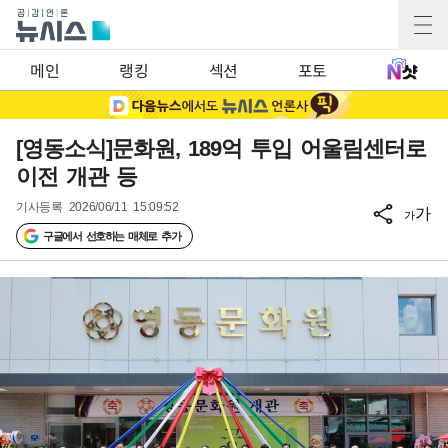
메인
랭킹
섹션
포토
[영동소식]문화원, 189억 투입 어울림센터로
이전 개관 등
기사등록
2026/06/11 15:09:52
가
가
구글에서 선호하는 매체로 추가