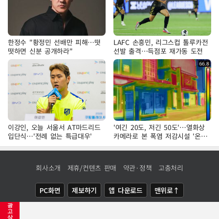
한정수 "황정민 선배만 피해…떳
LAFC 손흥민, 리그스컵 톨루카전
떳하면 신분 공개하라"
선발 출격…득점포 재가동 도전
이강인, 오늘 서울서 AT마드리드
'여긴 20도, 저긴 50도'…열화상
입단식…'전례 없는 특급대우'
카메라로 본 폭염 저감시설 '온도
차'
회사소개
제휴/컨텐츠 판매
약관·정책
고충처리
PC화면
제보하기
앱 다운로드
맨위로↑
광
COPYRIGHTⓒ
NEWSIS
ALL RIGHTS RESERVED.
고
삭