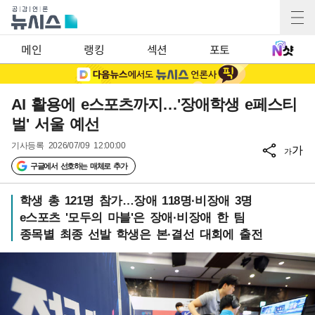
메인
랭킹
섹션
포토
AI 활용에 e스포츠까지…'장애학생 e페스티
벌' 서울 예선
기사등록
2026/07/09 12:00:00
가
가
구글에서 선호하는 매체로 추가
학생 총 121명 참가…장애 118명·비장애 3명
e스포츠 '모두의 마블'은 장애·비장애 한 팀
종목별 최종 선발 학생은 본·결선 대회에 출전