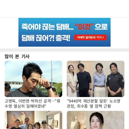
많이 본 기사
고영욱, 이번엔 박하선 공격…"류
''9440억 재산분할 앞둔' 노소영
수영 열심히 일해야겠네"
관장, 최수종 옆 깜짝 근황