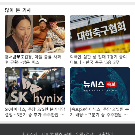
많이 본 기사
홍서범♥조갑경, 아들 불륜 사과
외국인 심판 성 접대 7경기 들여
후 근황…밝은 미소
다보니…한국 축구 '5승 2무'
SK하이닉스, 주당 375원 분기배당
[속보]SK하이닉스, 주당 375원 분
결정…3분기 중 추가 주주환원 발
기 배당…"3분기 중 주주환원 방
표
안 확정"
회사소개
제휴/컨텐츠 판매
약관·정책
고충처리