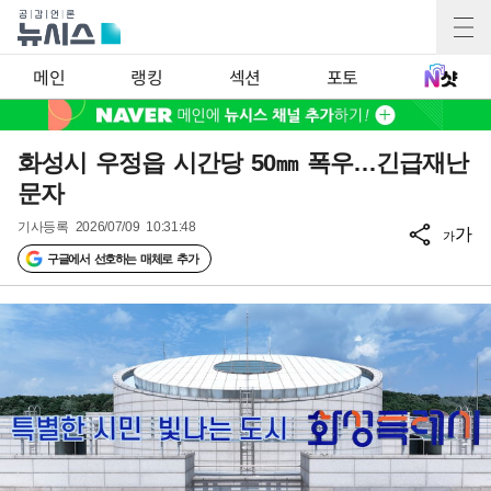
메인
랭킹
섹션
포토
화성시 우정읍 시간당 50㎜ 폭우…긴급재난
문자
기사등록
2026/07/09 10:31:48
가
가
구글에서 선호하는 매체로 추가