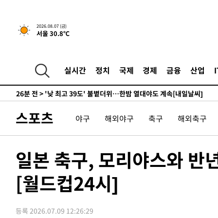
-17127초 전 >
축구협회, 15년 전 심판 성 접대 파문에 "현재는 내부 지
-15812초 전 >
경찰, '홍명보는 2순위' 결론냈던 스포츠윤리센터도 압
2026.08.07 (금)
서울 30.8℃
-1408초 전 >
[속보]합참 "北 발사체는 단거리탄도미사일…감시·경계태
-1156초 전 >
日방위성, 北이 동해로 쏜 발사체는 탄도미사일 가능성
6분 전 >
[속보] SKT, 에이닷 서비스 장애 발생…"원인 파악 중"
실시간
정치
국제
경제
금융
산업
16분 전 >
[속보]합참 "북, 동해상으로 미상 발사체 발사"
26분 전 >
'낮 최고 39도' 불볕더위…한밤 열대야도 계속[내일날씨]
27분 전 >
[속보]7~9일 프로야구 3연전도 폭염 취소…11일 재개
스포츠
야구
해외야구
축구
해외축구
33분 전 >
"韓 외환시장 개입 관측 배경엔 美의 대한국 무역적자 있어"
36분 전 >
'월드컵 탈락 후폭풍' 축구협회…초유의 압수수색에 '충격·당
38분 전 >
서울 낮 37.9도, 올여름 최고치 경신…영등포 순간 '40도'
일본 축구, 모리야스와 반
46분 전 >
[속보]종합특검, 대검 추가 압수수색…내란 중요임무종사 혐의
[월드컵24시]
1시간 전 >
[속보]코스닥, 800p 회복…0.26% 오른 801.67 마감
1시간 전 >
[속보]코스피, 301.88포인트(4.58%) 내린 6296.38 마감
1시간 전 >
[속보]원·달러 환율, 0.7원 내린 1423.8원 마감
등록 2026.07.09 12:26:29
2시간 전 >
"여기 떨어졌다"…다누리, 스페이스X 로켓 달 충돌 흔적 포착