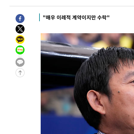
3시간 전 >
손흥민, 5경기 연속골 실패…LAFC는 승부차기 끝 과달라하라
5시간 전 >
내일까지 39도 '펄펄'…기상청 "태풍 지나며 폭염 잠시 꺾인
"매우 이례적 계약이지만 수락"
-18918초 전 >
'월드컵 탈락 후폭풍' 축구협회…11시간 걸린 초유의 압
합)
-18354초 전 >
[속보] 뉴욕증시, 혼조 출발…나스닥 0.3%↓, 다우 0.1
-17147초 전 >
축구협회, 15년 전 심판 성 접대 파문에 "현재는 내부 지
-15832초 전 >
경찰, '홍명보는 2순위' 결론냈던 스포츠윤리센터도 압
-1428초 전 >
[속보]합참 "北 발사체는 단거리탄도미사일…감시·경계태
-1176초 전 >
日방위성, 北이 동해로 쏜 발사체는 탄도미사일 가능성
6분 전 >
[속보] SKT, 에이닷 서비스 장애 발생…"원인 파악 중"
16분 전 >
[속보]합참 "북, 동해상으로 미상 발사체 발사"
26분 전 >
'낮 최고 39도' 불볕더위…한밤 열대야도 계속[내일날씨]
27분 전 >
[속보]7~9일 프로야구 3연전도 폭염 취소…11일 재개
32분 전 >
"韓 외환시장 개입 관측 배경엔 美의 대한국 무역적자 있어"
35분 전 >
'월드컵 탈락 후폭풍' 축구협회…초유의 압수수색에 '충격·당
38분 전 >
서울 낮 37.9도, 올여름 최고치 경신…영등포 순간 '40도'
45분 전 >
[속보]종합특검, 대검 추가 압수수색…내란 중요임무종사 혐의