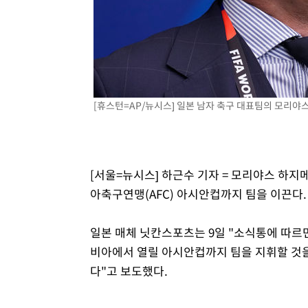
1시간 전 >
[속보]코스닥, 800p 회복…0.26% 오른 801.67 마감
1시간 전 >
[속보]코스피, 301.88포인트(4.58%) 내린 6296.38 마감
1시간 전 >
[속보]원·달러 환율, 0.7원 내린 1423.8원 마감
2시간 전 >
"여기 떨어졌다"…다누리, 스페이스X 로켓 달 충돌 흔적 포착
3시간 전 >
손흥민, 5경기 연속골 실패…LAFC는 승부차기 끝 과달라하라
[휴스턴=AP/뉴시스] 일본 남자 축구 대표팀의 모리야스 하
5시간 전 >
내일까지 39도 '펄펄'…기상청 "태풍 지나며 폭염 잠시 꺾인
[서울=뉴시스] 하근수 기자 = 모리야스 하지메
아축구연맹(AFC) 아시안컵까지 팀을 이끈다.
일본 매체 닛칸스포츠는 9일 "소식통에 따르
비아에서 열릴 아시안컵까지 팀을 지휘할 것을
다"고 보도했다.