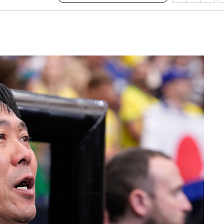
 격파
다"
수수색(종
4%↑
침 준수"
수수색
세 강화"
황'