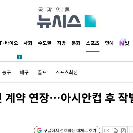
침 준수"
수수색
세 강화"
IT·바이오
사회
수도권
지방
문화
스포츠
연예
농구
배구
골프
스포츠최신
황'
년 계약 연장…아시안컵 후 작
구글에서 선호하는 매체로 추가