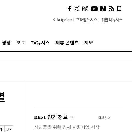
의견, 국토부·LH에 충실히
전달할 것"
K-Artprice
프라임뉴시스
위클리뉴시스
광장
포토
TV뉴시스
제휴 콘텐츠
제보
별