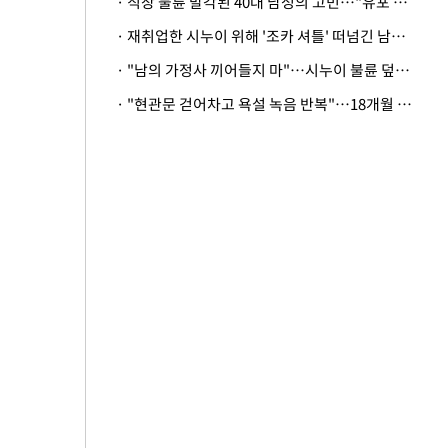
· 직장 불륜 발각된 40대 남성의 고민…"유포 동료 명예훼손·협박죄 고소 가능할까"
· 재취업한 시누이 위해 '조카 셔틀' 떠넘긴 남편…아내 "난 못한다"
· "남의 가정사 끼어들지 마"…시누이 불륜 덮으려는 남편에 억울한 아내
· "현관문 걷어차고 욕설 녹음 반복"…18개월 아기 키우는 집 뒤흔든 '앞집의 비극'