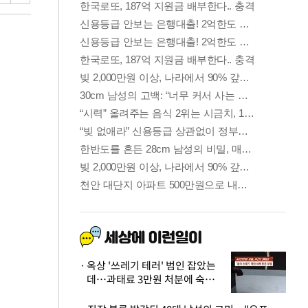
옥상 '쓰레기 테러' 범인 잡았는
데…과태료 3만원 처분에 숙박업
주 허탈