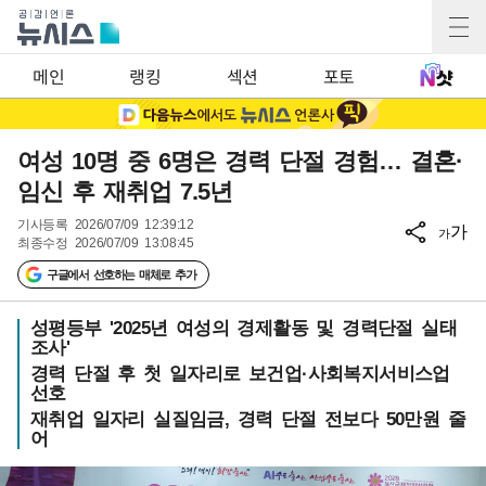
메인
랭킹
섹션
포토
여성 10명 중 6명은 경력 단절 경험… 결혼·
임신 후 재취업 7.5년
기사등록
2026/07/09 12:39:12
가
가
최종수정
2026/07/09 13:08:45
구글에서 선호하는 매체로 추가
성평등부 '2025년 여성의 경제활동 및 경력단절 실태
조사'
경력 단절 후 첫 일자리로 보건업·사회복지서비스업
선호
재취업 일자리 실질임금, 경력 단절 전보다 50만원 줄
어