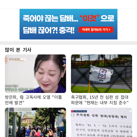
많이 본 기사
방은희, 母 고독사에 오열 "이틀
축구협회, 15년 전 심판 성 접대
만에 발견"
파문에 "현재는 내부 지침 준수"