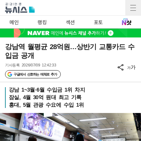
메인
랭킹
섹션
포토
강남역 월평균 28억원…상반기 교통카드 수
입금 공개
기사등록
2026/07/09 12:42:33
가
가
구글에서 선호하는 매체로 추가
강남 1~3월·6월 수입금 1위 차지
잠실, 4월 30억 원대 최고 기록
홍대, 5월 관광 수요에 수입 1위