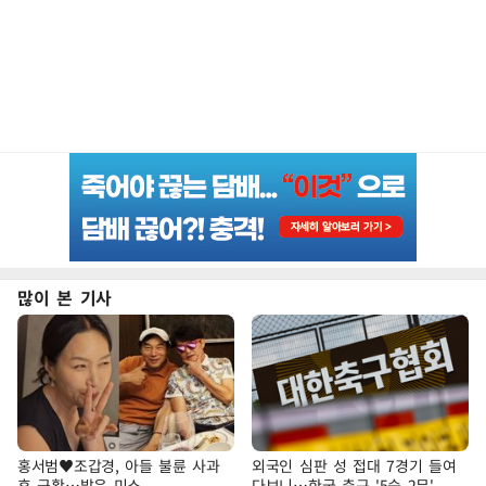
많이 본 기사
홍서범♥조갑경, 아들 불륜 사과
외국인 심판 성 접대 7경기 들여
후 근황…밝은 미소
다보니…한국 축구 '5승 2무'